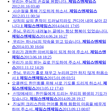
우리는 주님의 손길을 원합니다.
제임스앤제임스
2012.01.16 03:40
사순절을 통해 기도하게 하소서.
제임스앤제임스
2012.03.11 00:34
상처의 삶의 흔적이 드러날지라도 견디어 내며 살아 갑
니다.
1
제임스앤제임스
2014.04.01 17:05
주님. 우리가 내려놓는 끝에는 항상 행복이 있었습니다.
제임스앤제임스
2014.06.24 16:27
우리는 하나님의 약속을 믿고 있습니다.
제임스앤제임
스
2014.03.30 16:04
우리가 겸허한 아버지들이 되게 하여 주소서.
제임스앤
제임스
2013.06.18 18:25
우리가 쓰임 받는 길로 인도하여 주소서.
제임스앤제임
스
2011.11.12 14:26
주님. 우리가 홀로 채우고 누리려고만 하지 않게 하옵소
서.
1
제임스앤제임스
2015.01.09 03:51
오클랜드 한인회를 위해 서로 기도를 드리게 하소서.
제
임스앤제임스
2013.05.12 17:43
신앙에세이 : 한인들에게 드리는 우리의 평생의 기도가
있습니다.
제임스앤제임스
2014.09.28 19:17
진실된 크리스챤의 언어를 통해 화합의 마음을 배우게
하여 주소서.
제임스앤제임스
2013.09.13 00:07