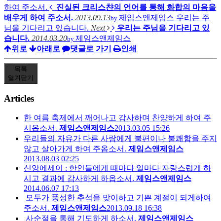
하여 주소서.
진실된 크리스챤의 언어를 통해 화합의 마음을
배우게 하여 주소서.
2013.09.13
제임스앤제임스
우리는 주
by
님을 기다리고 있습니다.
Next
우리는 주님을 기다리고 있
습니다.
2014.03.20
제임스앤제임스
by
위로
아래로
댓글로 가기
인쇄
목록
열기
닫기
Articles
한 여름 축제에서 깨어나고 감사하며 찬양하게 하여 주
시옵소서.
제임스앤제임스
2013.03.05 15:26
우리들의 자유가 다른 사람에게 불편이나 불쾌함을 주지
않고 살아가게 하여 주옵소서.
제임스앤제임스
2013.08.03 02:25
신앙에세이 : 한인들에게 때마다 일마다 자랑스럽게 하
시고 결과에 감사하게 하옵소서.
제임스앤제임스
2014.06.07 17:13
모두가 풍성한 추석을 맞이하고 기쁜 계절이 되게하여
주소서.
제임스앤제임스
2013.09.18 16:38
사순절을 통해 기도하게 하소서.
제임스앤제임스