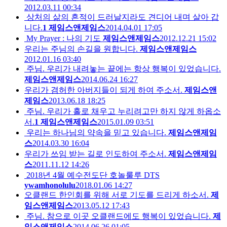
2012.03.11 00:34
상처의 삶의 흔적이 드러날지라도 견디어 내며 살아 갑
니다.
1
제임스앤제임스
2014.04.01 17:05
My Prayer : 나의 기도
제임스앤제임스
2012.12.21 15:02
우리는 주님의 손길을 원합니다.
제임스앤제임스
2012.01.16 03:40
주님. 우리가 내려놓는 끝에는 항상 행복이 있었습니다.
제임스앤제임스
2014.06.24 16:27
우리가 겸허한 아버지들이 되게 하여 주소서.
제임스앤
제임스
2013.06.18 18:25
주님. 우리가 홀로 채우고 누리려고만 하지 않게 하옵소
서.
1
제임스앤제임스
2015.01.09 03:51
우리는 하나님의 약속을 믿고 있습니다.
제임스앤제임
스
2014.03.30 16:04
우리가 쓰임 받는 길로 인도하여 주소서.
제임스앤제임
스
2011.11.12 14:26
2018년 4월 예수전도단 호놀룰루 DTS
ywamhonolulu
2018.01.06 14:27
오클랜드 한인회를 위해 서로 기도를 드리게 하소서.
제
임스앤제임스
2013.05.12 17:43
주님. 참으로 이곳 오클랜드에도 행복이 있었습니다.
제
임스앤제임스
2014.06.26 01:05