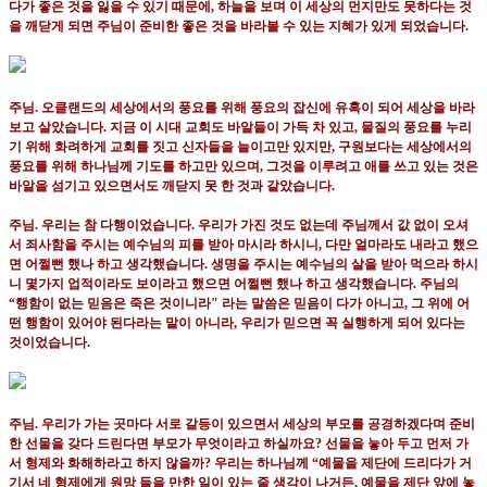
다가 좋은 것을 잃을 수 있기 때문에
,
하늘을 보며 이 세상의 먼지만도 못하다는 것
을 깨닫게 되면 주님이 준비한 좋은 것을 바라볼 수 있는 지혜가 있게 되었습니다
.
주님
.
오클랜드의 세상에서의 풍요를 위해 풍요의 잡신에 유혹이 되어 세상을 바라
보고 살았습니다
.
지금 이 시대 교회도 바알들이 가득 차 있고
,
물질의 풍요를 누리
기 위해 화려하게 교회를 짓고 신자들을 늘이고만 있지만
,
구원보다는 세상에서의
풍요를 위해 하나님께 기도를 하고만 있으며
,
그것을 이루려고 애를 쓰고 있는 것은
바알을 섬기고 있으면서도 깨닫지 못 한 것과 같았습니다
.
주님
.
우리는 참 다행이었습니다
.
우리가 가진 것도 없는데 주님께서 값 없이 오셔
서 죄사함을 주시는 예수님의 피를 받아 마시라 하시니
,
다만 얼마라도 내라고 했으
면 어쩔뻔 했나 하고 생각했습니다
.
생명을 주시는 예수님의 살을 받아 먹으라 하시
니 몇가지 업적이라도 보이라고 했으면 어쩔뻔 했나 하고 생각했습니다
.
주님의
“
행함이 없는 믿음은 죽은 것이니라
"
라는 말씀은 믿음이 다가 아니고
,
그 위에 어
떤 행함이 있어야 된다라는 말이 아니라
,
우리가 믿으면 꼭 실행하게 되어 있다는
것이었습니다
.
주님
.
우리가 가는 곳마다 서로 갈등이 있으면서 세상의 부모를 공경하겠다며 준비
한 선물을 갖다 드린다면 부모가 무엇이라고 하실까요
?
선물을 눟아 두고 먼저 가
서 형제와 화해하라고 하지 않을까
?
우리는 하나님께
“
예물을 제단에 드리다가 거
기서 네 형제에게 원망 들을 만한 일이 있는 줄 생각이 나거든
,
예물을 제단 앞에 놓