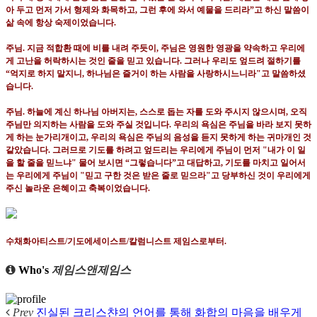
아 두고 먼저 가서 형제와 화목하고
,
그런 후에 와서 예물을 드리라
”
고 하신 말씀이
삶 속에 항상 숙제이었습니다
.
주님
.
지금 적합환 때에 비를 내려 주듯이
,
주님은 영원한 영광을 약속하고 우리에
게 고난을 허락하시는 것인 줄을 믿고 있습니다
.
그러나 우리도 엎드려 절하기를
“
억지로 하지 말지니
,
하나님은 즐거이 하는 사람을 사랑하시느니라
"
고 말씀하셨
습니다
.
주님
.
하늘에 계신 하나님 아버지는
,
스스로 돕는 자를 도와 주시지 않으시며
,
오직
주님만 의지하는 사람을 도와 주실 것입니다
.
우리의 욕심은 주님을 바라 보지 못하
게 하는 눈가리개이고
,
우리의 욕심은 주님의 음성을 듣지 못하게 하는 귀마개인 것
같았습니다
.
그러므로 기도를 하려고 엎드리는 우리에게 주님이 먼저
"
내가 이 일
을 할 줄을 믿느냐
"
물어 보시면
“
그렇습니다
”
고 대답하고
,
기도를 마치고 일어서
는 우리에게 주님이
"
믿고 구한 것은 받은 줄로 믿으라
"
고 당부하신 것이 우리에게
주신 놀라운 은혜이고 축복이었습니다
.
수채화아티스트
/
기도에세이스트
/
칼럼니스트 제임스로부터
.
Who's
제임스앤제임스
Prev
진실된 크리스챤의 언어를 통해 화합의 마음을 배우게