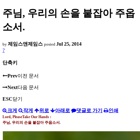
주님, 우리의 손을 붙잡아 주옵
소서.
제임스앤제임스
Jul 25, 2014
by
posted
?
단축키
Prev
이전 문서
Next
다음 문서
ESC
닫기
크게
작게
위로
아래로
댓글로 가기
인쇄
Lord, PleaseTake Our Hands :
주님
,
우리의 손을 붙잡아 주옵소서
.