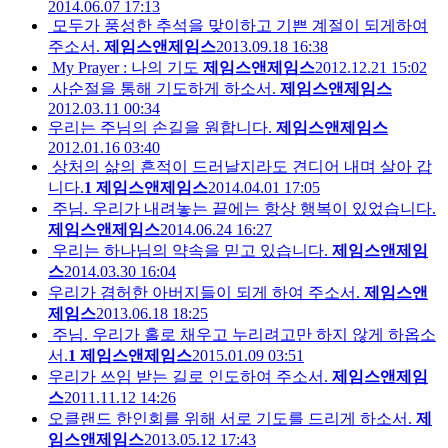
2014.06.07 17:13
모두가 풍성한 추석을 맞이하고 기쁜 계절이 되게하여
주소서.
제임스앤제임스
2013.09.18 16:38
My Prayer : 나의 기도
제임스앤제임스
2012.12.21 15:02
사순절을 통해 기도하게 하소서.
제임스앤제임스
2012.03.11 00:34
우리는 주님의 손길을 원합니다.
제임스앤제임스
2012.01.16 03:40
상처의 삶의 흔적이 드러날지라도 견디어 내며 살아 갑
니다.
1
제임스앤제임스
2014.04.01 17:05
주님. 우리가 내려놓는 끝에는 항상 행복이 있었습니다.
제임스앤제임스
2014.06.24 16:27
우리는 하나님의 약속을 믿고 있습니다.
제임스앤제임
스
2014.03.30 16:04
우리가 겸허한 아버지들이 되게 하여 주소서.
제임스앤
제임스
2013.06.18 18:25
주님. 우리가 홀로 채우고 누리려고만 하지 않게 하옵소
서.
1
제임스앤제임스
2015.01.09 03:51
우리가 쓰임 받는 길로 인도하여 주소서.
제임스앤제임
스
2011.11.12 14:26
오클랜드 한인회를 위해 서로 기도를 드리게 하소서.
제
임스앤제임스
2013.05.12 17:43