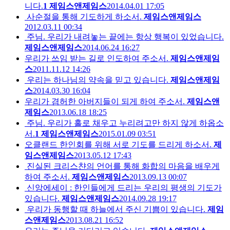
니다.
1
제임스앤제임스
2014.04.01 17:05
사순절을 통해 기도하게 하소서.
제임스앤제임스
2012.03.11 00:34
주님. 우리가 내려놓는 끝에는 항상 행복이 있었습니다.
제임스앤제임스
2014.06.24 16:27
우리가 쓰임 받는 길로 인도하여 주소서.
제임스앤제임
스
2011.11.12 14:26
우리는 하나님의 약속을 믿고 있습니다.
제임스앤제임
스
2014.03.30 16:04
우리가 겸허한 아버지들이 되게 하여 주소서.
제임스앤
제임스
2013.06.18 18:25
주님. 우리가 홀로 채우고 누리려고만 하지 않게 하옵소
서.
1
제임스앤제임스
2015.01.09 03:51
오클랜드 한인회를 위해 서로 기도를 드리게 하소서.
제
임스앤제임스
2013.05.12 17:43
진실된 크리스챤의 언어를 통해 화합의 마음을 배우게
하여 주소서.
제임스앤제임스
2013.09.13 00:07
신앙에세이 : 한인들에게 드리는 우리의 평생의 기도가
있습니다.
제임스앤제임스
2014.09.28 19:17
우리가 동행할 때 하늘에서 주신 기쁨이 있습니다.
제임
스앤제임스
2013.08.21 16:52