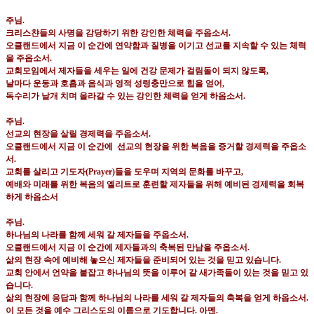
주님
.
크리스챤들의 사명을 감당하기 위한 강인한 체력을 주옵소서
.
오클랜드에서 지금 이 순간에 연약함과 질병을 이기고 선교를 지속할 수 있는 체력
을 주옵소서
.
교회모임에서 제자들을 세우는 일에 건강 문제가 걸림돌이 되지 않도록
,
날마다 운동과 호흡과 음식과 영적 성령충만으로 힘을 얻어
,
독수리가 날개 치며 올라갈 수 있는 강인한 체력을 얻게 하옵소서
.
주님
.
선교의 현장을 살릴 경제력을 주옵소서
.
오클랜드에서 지금 이 순간에
선교의 현장을 위한 복음을 증거할 경제력을 주옵소
서
.
교회를 살리고 기도자
(Prayer)
들을 도우며 지역의 문화를 바꾸고
,
예배와 미래를 위한 복음의 엘리트로 훈련할 제자들을 위해 예비된 경제력을 회복
하게 하옵소서
주님
.
하나님의 나라를 함께 세워 갈 제자들을 주옵소서
.
오클랜드에서 지금 이 순간에 제자들과의 축복된 만남을 주옵소서
.
삶의 현장 속에 예비해 놓으신 제자들을 준비되어 있는 것을 믿고 있습니다
.
교회 안에서 언약을 붙잡고 하나님의 뜻을 이루어 갈 새가족들이 있는 것을 믿고 있
습니다
.
삶의 현장에 응답과 함께 하나님의 나라를 세워 갈 제자들의 축복을 얻게 하옵소서
.
이 모든 것을 예수 그리스도의 이름으로 기도합니다
.
아멘
.