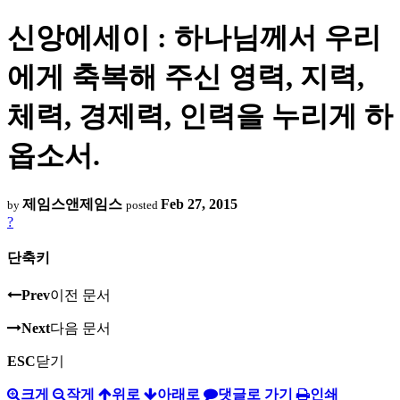
신앙에세이 : 하나님께서 우리
에게 축복해 주신 영력, 지력,
체력, 경제력, 인력을 누리게 하
옵소서.
제임스앤제임스
Feb 27, 2015
by
posted
?
단축키
Prev
이전 문서
Next
다음 문서
ESC
닫기
크게
작게
위로
아래로
댓글로 가기
인쇄