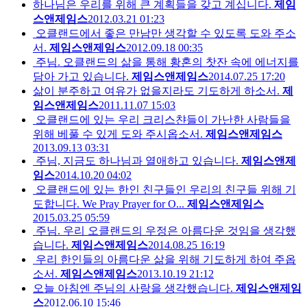
하나님은 우리를 위해 큰 계획들을 갖고 계십니다.
제임
스앤제임스
2012.03.21 01:23
오클랜드에서 좋은 만남만 생각할 수 있도록 도와 주소
서.
제임스앤제임스
2012.09.18 00:35
주님. 오클랜드의 삶을 통해 황혼의 찻잔 속에 에너지를
담아 가고 있습니다.
제임스앤제임스
2014.07.25 17:20
삶이 분주하고 여유가 없을지라도 기도하게 하소서.
제
임스앤제임스
2011.11.07 15:03
오클랜드에 있는 우리 크리스챤들이 가난한 사람들을
위해 베풀 수 있게 도와 주시옵소서.
제임스앤제임스
2013.09.13 03:31
주님, 지금도 하나님과 열애하고 있습니다.
제임스앤제
임스
2014.10.20 04:02
오클랜드에 있는 한인 친구들인 우리의 친구들 위해 기
도합니다. We Pray Prayer for O...
제임스앤제임스
2015.03.25 05:59
주님. 우리 오클랜드의 우정은 아름다운 것임을 생각했
습니다.
제임스앤제임스
2014.08.25 16:19
우리 한인들의 아름다운 삶을 위해 기도하게 하여 주옵
소서.
제임스앤제임스
2013.10.19 21:12
오늘 아침엔 주님의 사랑을 생각했습니다.
제임스앤제임
스
2012.06.10 15:46