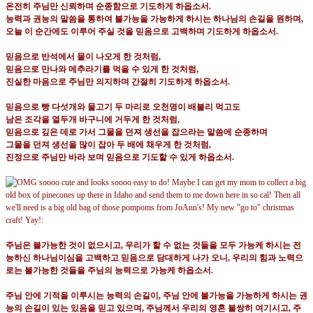
온전히 주님만 신뢰하며 순종함으로 기도하게 하옵소서
.
능력과 권능의 말씀을 통하여 불가능을 가능하게 하시는 하나님의 손길을 원하며
,
오늘 이 순간에도 이루어 주실 것을 믿음으로 고백하며 기도하게 하옵소서
.
믿음으로 반석에서 물이 나오게 한 것처럼
,
믿음으로 만나와 메추라기를 먹을 수 있게 한 것처럼
,
진실한 마음으로 주님만 의지하며 간절히 기도하게 하옵소서
.
믿음으로 빵 다섯개와 물고기 두 마리로 오천명이 배불리 먹고도
남은 조각을 열두개 바구니에 거두게 한 것처럼
,
믿음으로 깊은 데로 가서 그물을 던져 생선을 잡으라는 말씀에 순종하며
그물을 던져 생선을 많이 잡아 두 배에 채우게 한 것처럼
,
진정으로 주님만 바라 보며 믿음으로 기도할 수 있게 하옵소서
.
주님은 불가능한 것이 없으시고
,
우리가 할 수 없는 것들을 모두 가능케 하시는 전
능하신 하나님이심을 고백하고 믿음으로 담대하게 나가 오니
,
우리의 힘과 노력으
로는 불가능한 것들을 주님의 능력으로 가능케 하옵소서
.
주님 안에 기적을 이루시는 능력의 손길이
,
주님 안에 불가능을 가능하게 하시는 권
능의 손길이 있는 있음을 믿고 있으며
,
주님께서 우리의 영혼 불쌍히 여기시고
,
주