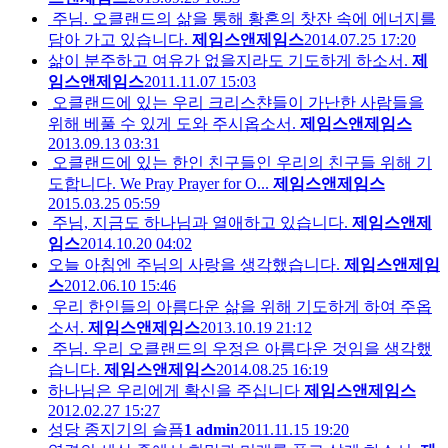
주님. 오클랜드의 삶을 통해 황혼의 찻잔 속에 에너지를
담아 가고 있습니다.
제임스앤제임스
2014.07.25 17:20
삶이 분주하고 여유가 없을지라도 기도하게 하소서.
제
임스앤제임스
2011.11.07 15:03
오클랜드에 있는 우리 크리스챤들이 가난한 사람들을
위해 베풀 수 있게 도와 주시옵소서.
제임스앤제임스
2013.09.13 03:31
오클랜드에 있는 한인 친구들인 우리의 친구들 위해 기
도합니다. We Pray Prayer for O...
제임스앤제임스
2015.03.25 05:59
주님, 지금도 하나님과 열애하고 있습니다.
제임스앤제
임스
2014.10.20 04:02
오늘 아침엔 주님의 사랑을 생각했습니다.
제임스앤제임
스
2012.06.10 15:46
우리 한인들의 아름다운 삶을 위해 기도하게 하여 주옵
소서.
제임스앤제임스
2013.10.19 21:12
주님. 우리 오클랜드의 우정은 아름다운 것임을 생각했
습니다.
제임스앤제임스
2014.08.25 16:19
하나님은 우리에게 확신을 주십니다
제임스앤제임스
2012.02.27 15:27
성당 종지기의 슬픔
1
admin
2011.11.15 19:20