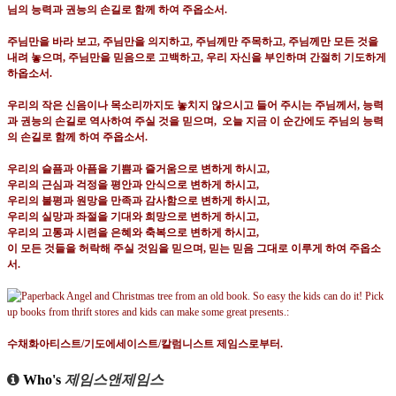
님의 능력과 권능의 손길로 함께 하여 주옵소서
.
주님만을 바라 보고
,
주님만을 의지하고
,
주님께만 주목하고
,
주님께만 모든 것을
내려 놓으며
,
주님만을 믿음으로 고백하고
,
우리 자신을 부인하며 간절히 기도하게
하옵소서
.
우리의 작은 신음이나 목소리까지도 놓치지 않으시고 들어 주시는 주님께서
,
능력
과 권능의 손길로 역사하여 주실 것을 믿으며
,
오늘 지금 이 순간에도 주님의 능력
의 손길로 함께 하여 주옵소서
.
우리의 슬픔과 아픔을 기쁨과 즐거움으로 변하게 하시고
,
우리의 근심과 걱정을 평안과 안식으로
변하게 하시고
,
우리의 불평과 원망을 만족과 감사함으로
변하게 하시고
,
우리의 실망과 좌절을 기대와 희망으로
변하게 하시고
,
우리의 고통과 시련을 은혜와 축복으로
변하게 하시고
,
이 모든 것들을 허락해 주실 것임을 믿으며
,
믿는 믿음 그대로 이루게 하여 주옵소
서
.
수채화아티스트
/
기도에세이스트
/
칼럼니스트 제임스로부터
.
Who's
제임스앤제임스