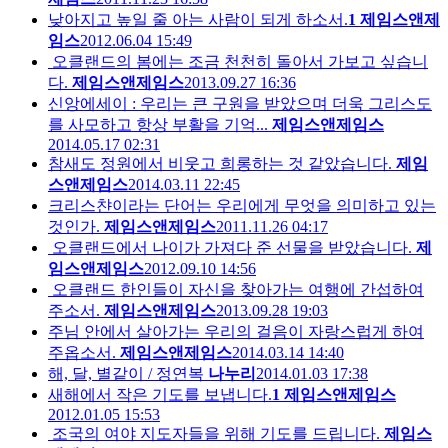
낮아지고 높일 줄 아는 사람이 되게 하소서.
1
제임스앤제
임스
2012.06.04 15:49
오클랜드의 봄에는 조금 천천히 돌아서 가보고 싶습니
다.
제임스앤제임스
2013.09.27 16:36
신앙에세이 : 우리는 큰 구원을 받았으며 더욱 그리스도
를 사모하고 항상 부활을 기억...
제임스앤제임스
2014.05.17 02:31
참새도 정원에서 비웃고 희롱하는 것 같았습니다.
제임
스앤제임스
2014.03.11 22:45
크리스챤이라는 단어는 우리에게 무엇을 의미하고 있는
것인가.
제임스앤제임스
2011.11.26 04:17
오클랜드에서 나이가 가져다 준 선물을 받았습니다.
제
임스앤제임스
2012.09.10 14:56
오클랜드 한인들이 자신을 찾아가는 여행에 간섭하여
주소서.
제임스앤제임스
2013.09.28 19:03
주님 안에서 살아가는 우리의 걸음이 자랑스럽게 하여
주옵소서.
제임스앤제임스
2014.03.14 14:40
해, 달, 별같이 / 정연복
나누리
2014.01.03 17:38
새해에서 작은 기도를 보냅니다.
1
제임스앤제임스
2012.01.05 15:53
조국의 여야 지도자들을 위해 기도를 드립니다.
제임스