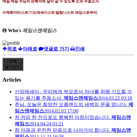
매일 매일 주님의 은혜아래 살아 갈 수 있도록 도와 주옵소서
.
수채화아티스트
/
기도에세이스트
/
칼럼니스트 제임스로부터
.
Who's
제임스앤제임스
위로
아래로
댓글로 가기
인쇄
목록
열기
닫기
Articles
신앙에세이 : 우리에게 부모로서 자녀를 위해 기도할 수
있는 용기를 주옵소서.
제임스앤제임스
2014.03.22 03:18
주님. 오늘은 희망찬 오클랜드의 새벽의 문을 엽니다.
제
임스앤제임스
2014.02.03 17:00
차 커피 한 잔으로도 행복한 아침이었습니다.
제임스앤
제임스
2014.04.24 01:21
참 마음과 온전한 믿음으로 나아가야 합니다.
제임스앤
제임스
2011.11.23 16:58