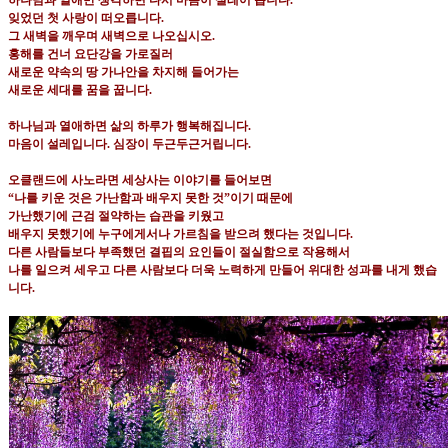
하나님과 열애만 생각하면 다시 마음이 설레어 옵니다
.
잊었던 첫 사랑이 떠오릅니다
.
그 새벽을 깨우며 새벽으로 나오십시오
.
홍해를 건너 요단강을 가로질러
새로운 약속의 땅 가나안을 차지해 들어가는
새로운 세대를 꿈을 꿉니다
.
하나님과 열애하면 삶의 하루가 행복해집니다
.
마음이 설레입니다
.
심장이 두근두근거립니다
.
오클랜드에 사노라면 세상사는 이야기를 들어보면
“나를 키운 것은 가난함과 배우지 못한 것
”
이기 때문에
가난했기에 근검 절약하는 습관을 키웠고
배우지 못했기에 누구에게서나 가르침을 받으려 했다는 것입니다
.
다른 사람들보다 부족했던 결핍의 요인들이 절실함으로 작용해서
나를 일으켜 세우고 다른 사람보다 더욱 노력하게 만들어 위대한 성과를 내게 했습
니다
.