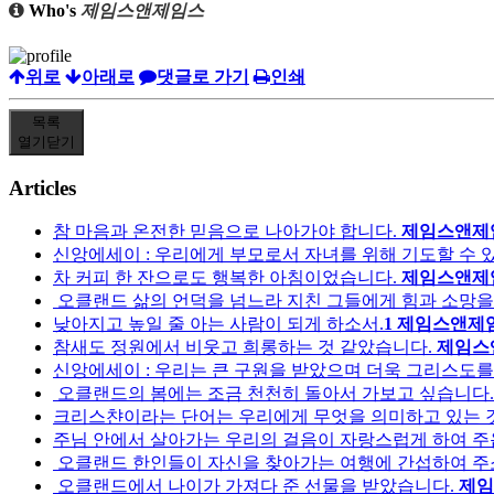
Who's
제임스앤제임스
위로
아래로
댓글로 가기
인쇄
목록
열기
닫기
Articles
참 마음과 온전한 믿음으로 나아가야 합니다.
제임스앤제
신앙에세이 : 우리에게 부모로서 자녀를 위해 기도할 수 
차 커피 한 잔으로도 행복한 아침이었습니다.
제임스앤제
오클랜드 삶의 언덕을 넘느라 지친 그들에게 힘과 소망을
낮아지고 높일 줄 아는 사람이 되게 하소서.
1
제임스앤제
참새도 정원에서 비웃고 희롱하는 것 같았습니다.
제임스
신앙에세이 : 우리는 큰 구원을 받았으며 더욱 그리스도를 
오클랜드의 봄에는 조금 천천히 돌아서 가보고 싶습니다.
크리스챤이라는 단어는 우리에게 무엇을 의미하고 있는 
주님 안에서 살아가는 우리의 걸음이 자랑스럽게 하여 주
오클랜드 한인들이 자신을 찾아가는 여행에 간섭하여 주
오클랜드에서 나이가 가져다 준 선물을 받았습니다.
제임