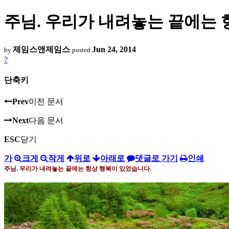
주님. 우리가 내려놓는 끝에는 
제임스앤제임스
Jun 24, 2014
by
posted
?
단축키
Prev
이전 문서
Next
다음 문서
ESC
닫기
가
크게
작게
위로
아래로
댓글로 가기
인쇄
주님
.
우리가 내려놓는 끝에는 항상 행복이 있었습니다
.