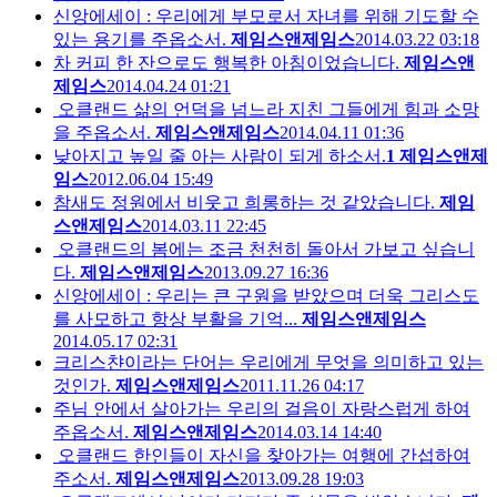
신앙에세이 : 우리에게 부모로서 자녀를 위해 기도할 수
있는 용기를 주옵소서.
제임스앤제임스
2014.03.22 03:18
차 커피 한 잔으로도 행복한 아침이었습니다.
제임스앤
제임스
2014.04.24 01:21
오클랜드 삶의 언덕을 넘느라 지친 그들에게 힘과 소망
을 주옵소서.
제임스앤제임스
2014.04.11 01:36
낮아지고 높일 줄 아는 사람이 되게 하소서.
1
제임스앤제
임스
2012.06.04 15:49
참새도 정원에서 비웃고 희롱하는 것 같았습니다.
제임
스앤제임스
2014.03.11 22:45
오클랜드의 봄에는 조금 천천히 돌아서 가보고 싶습니
다.
제임스앤제임스
2013.09.27 16:36
신앙에세이 : 우리는 큰 구원을 받았으며 더욱 그리스도
를 사모하고 항상 부활을 기억...
제임스앤제임스
2014.05.17 02:31
크리스챤이라는 단어는 우리에게 무엇을 의미하고 있는
것인가.
제임스앤제임스
2011.11.26 04:17
주님 안에서 살아가는 우리의 걸음이 자랑스럽게 하여
주옵소서.
제임스앤제임스
2014.03.14 14:40
오클랜드 한인들이 자신을 찾아가는 여행에 간섭하여
주소서.
제임스앤제임스
2013.09.28 19:03