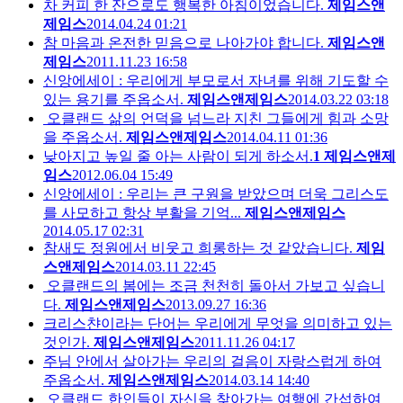
차 커피 한 잔으로도 행복한 아침이었습니다.
제임스앤
제임스
2014.04.24 01:21
참 마음과 온전한 믿음으로 나아가야 합니다.
제임스앤
제임스
2011.11.23 16:58
신앙에세이 : 우리에게 부모로서 자녀를 위해 기도할 수
있는 용기를 주옵소서.
제임스앤제임스
2014.03.22 03:18
오클랜드 삶의 언덕을 넘느라 지친 그들에게 힘과 소망
을 주옵소서.
제임스앤제임스
2014.04.11 01:36
낮아지고 높일 줄 아는 사람이 되게 하소서.
1
제임스앤제
임스
2012.06.04 15:49
신앙에세이 : 우리는 큰 구원을 받았으며 더욱 그리스도
를 사모하고 항상 부활을 기억...
제임스앤제임스
2014.05.17 02:31
참새도 정원에서 비웃고 희롱하는 것 같았습니다.
제임
스앤제임스
2014.03.11 22:45
오클랜드의 봄에는 조금 천천히 돌아서 가보고 싶습니
다.
제임스앤제임스
2013.09.27 16:36
크리스챤이라는 단어는 우리에게 무엇을 의미하고 있는
것인가.
제임스앤제임스
2011.11.26 04:17
주님 안에서 살아가는 우리의 걸음이 자랑스럽게 하여
주옵소서.
제임스앤제임스
2014.03.14 14:40
오클랜드 한인들이 자신을 찾아가는 여행에 간섭하여