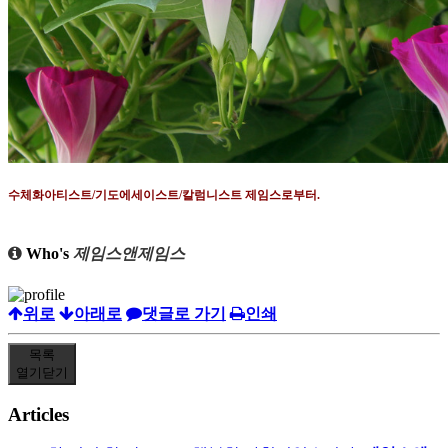
수체화아티스트
/
기도에세이스트
/
칼럼니스트 제임스로부터
.
Who's
제임스앤제임스
위로
아래로
댓글로 가기
인쇄
목록
열기
닫기
Articles