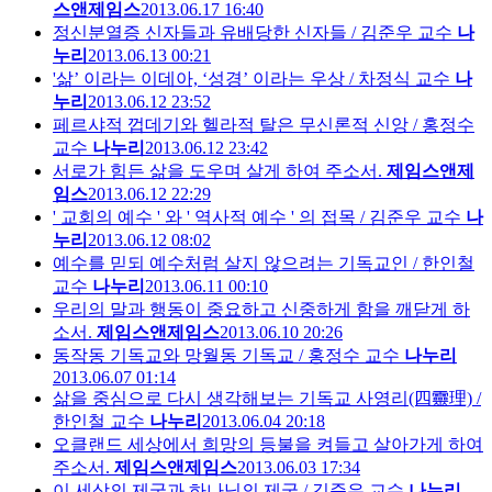
스앤제임스
2013.06.17 16:40
정신분열증 신자들과 유배당한 신자들 / 김준우 교수
나
누리
2013.06.13 00:21
'삶’ 이라는 이데아, ‘성경’ 이라는 우상 / 차정식 교수
나
누리
2013.06.12 23:52
페르샤적 껍데기와 헬라적 탈은 무신론적 신앙 / 홍정수
교수
나누리
2013.06.12 23:42
서로가 힘든 삶을 도우며 살게 하여 주소서.
제임스앤제
임스
2013.06.12 22:29
' 교회의 예수 ' 와 ' 역사적 예수 ' 의 접목 / 김준우 교수
나
누리
2013.06.12 08:02
예수를 믿되 예수처럼 살지 않으려는 기독교인 / 한인철
교수
나누리
2013.06.11 00:10
우리의 말과 행동이 중요하고 신중하게 함을 깨닫게 하
소서.
제임스앤제임스
2013.06.10 20:26
동작동 기독교와 망월동 기독교 / 홍정수 교수
나누리
2013.06.07 01:14
삶을 중심으로 다시 생각해보는 기독교 사영리(四靈理) /
한인철 교수
나누리
2013.06.04 20:18
오클랜드 세상에서 희망의 등불을 켜들고 살아가게 하여
주소서.
제임스앤제임스
2013.06.03 17:34
이 세상의 제국과 하나님의 제국 / 김준우 교수
나누리