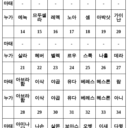
마태
-
-
-
-
-
-
-
므두셀
가이
누가
에녹
레멕
노아
셈
아박삿
라
난
14
15
16
17
18
19
20
마태
-
-
-
-
-
-
-
누가
살라
헤버
벨렉
르우
스룩
나홀
데라
21
22
23
24
25
26
27
아브라
마태
이삭
야곱
유다
베레스
헤스론
람
함
아브라
누가
이삭
야곱
유다
베레스
헤스론
아니
함
28
29
30
31
32
33
34
아미나
마태
나손
살몬
보아스
오벳
이새
다윗