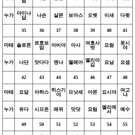
답
아미나
누가
나손
살몬
보아스
오벳
이새
다윗
답
35
36
37
38
39
40
41
르호보
여호사
웃시
마태
솔로몬
아비야
아사
요람
암
밧
야
엘리아
누가
나단
맛다다
멘나
멜레아
요남
요셉
김
42
43
44
45
46
47
48
히스기
여고
마태
요담
아하스
므낫세
아몬
요시야
야
냐
엘리에
누가
유다
시므온
레위
맛닷
요림
예수
서
49
50
51
52
53
54
55