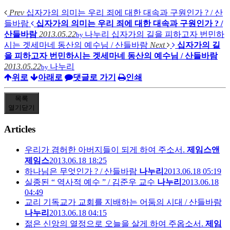
Prev
십자가의 의미는 우리 죄에 대한 대속과 구원인가 ? / 산
들바람
십자가의 의미는 우리 죄에 대한 대속과 구원인가 ? /
산들바람
2013.05.22
나누리
십자가의 길을 피하고자 번민하
by
시는 겟세마네 동산의 예수님 / 산들바람
Next
십자가의 길
을 피하고자 번민하시는 겟세마네 동산의 예수님 / 산들바람
2013.05.22
나누리
by
위로
아래로
댓글로 가기
인쇄
목록
열기
닫기
Articles
우리가 겸허한 아버지들이 되게 하여 주소서.
제임스앤
제임스
2013.06.18 18:25
하나님은 무엇인가 ? / 산들바람
나누리
2013.06.18 05:19
실종된 “ 역사적 예수 ” / 김준우 교수
나누리
2013.06.18
04:49
교리 기독교가 교회를 지배하는 어둠의 시대 / 산들바람
나누리
2013.06.18 04:15
젊은 신앙의 열정으로 오늘을 살게 하여 주옵소서.
제임