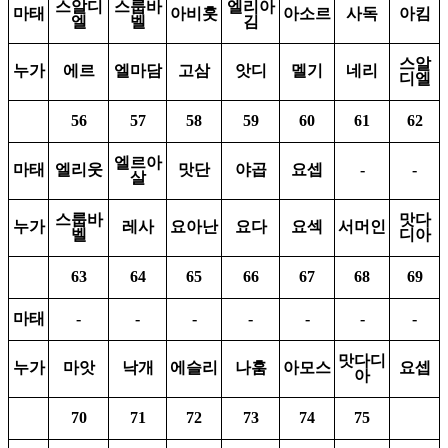
스알디
스룹바
엘리아
마태
아비훗
아소르
사독
아킴
엘
벨
김
스알
누가
에르
엘마담
고삼
앗디
멜기
네리
디엘
56
57
58
59
60
61
62
엘르아
마태
엘리웃
맛단
야곱
요셉
-
-
살
스룹바
맛다
누가
레사
요아난
요다
요섹
서머인
벨
디아
63
64
65
66
67
68
69
마태
-
-
-
-
-
-
-
맛다디
누가
마앗
낙개
에슬리
나훔
아모스
요셉
아
70
71
72
73
74
75