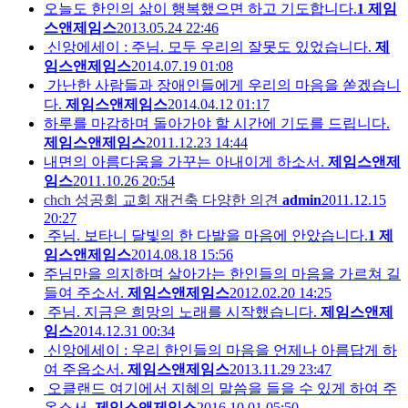
오늘도 한인의 삶이 행복했으면 하고 기도합니다.
1
제임
스앤제임스
2013.05.24 22:46
신앙에세이 : 주님. 모두 우리의 잘못도 있었습니다.
제
임스앤제임스
2014.07.19 01:08
가난한 사람들과 장애인들에게 우리의 마음을 쏟겠습니
다.
제임스앤제임스
2014.04.12 01:17
하루를 마감하며 돌아가야 할 시간에 기도를 드립니다.
제임스앤제임스
2011.12.23 14:44
내면의 아름다움을 가꾸는 아내이게 하소서.
제임스앤제
임스
2011.10.26 20:54
chch 성공회 교회 재건축 다양한 의견
admin
2011.12.15
20:27
주님. 보타니 달빛의 한 다발을 마음에 안았습니다.
1
제
임스앤제임스
2014.08.18 15:56
주님만을 의지하며 살아가는 한인들의 마음을 가르쳐 길
들여 주소서.
제임스앤제임스
2012.02.20 14:25
주님. 지금은 희망의 노래를 시작했습니다.
제임스앤제
임스
2014.12.31 00:34
신앙에세이 : 우리 한인들의 마음을 언제나 아름답게 하
여 주옵소서.
제임스앤제임스
2013.11.29 23:47
오클랜드 여기에서 지혜의 말씀을 들을 수 있게 하여 주
옵소서.
제임스앤제임스
2016.10.01 05:50