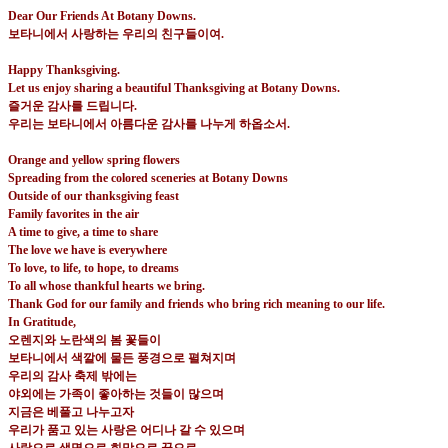
Dear Our Friends At Botany Downs.
보타니에서 사랑하는 우리의 친구들이여
.
Happy Thanksgiving.
Let us enjoy sharing a beautiful Thanksgiving at Botany Downs.
즐거운 감사를 드립니다
.
우리는 보타니에서 아름다운 감사를 나누게 하옵소서
.
Orange and yellow spring flowers
Spreading from the colored sceneries at Botany Downs
Outside of our thanksgiving feast
Family favorites in the air
A time to give, a time to share
The love we have is everywhere
To love, to life, to hope, to dreams
To all whose thankful hearts we bring.
Thank God for our family and friends who bring rich meaning to our life.
In Gratitude,
오렌지와 노란색의 봄 꽃들이
보타니에서 색깔에 물든 풍경으로 펼쳐지며
우리의 감사 축제 밖에는
야외에는 가족이 좋아하는 것들이 많으며
지금은 베풀고 나누고자
우리가 품고 있는 사랑은 어디나 갈 수 있으며