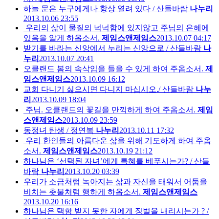
하늘 문은 누구에게나 항상 열려 있다 / 산들바람
나누리
2013.10.06 23:55
우리의 삶이 물질의 넉넉함에 있지않고 주님의 은혜에
있음을 알게 하옵소서.
제임스앤제임스
2013.10.07 04:17
받기를 바라는 신앙에서 누리는 신앙으로 / 산들바람
나
누리
2013.10.07 20:41
오클랜드 봄의 속삭임을 들을 수 있게 하여 주옵소서.
제
임스앤제임스
2013.10.09 16:12
교회 다니기 싫으시면 다니지 마십시오./ 산들바람
나누
리
2013.10.09 18:04
주님. 오클랜드의 꽃길을 만끽하게 하여 주옵소서.
제임
스앤제임스
2013.10.09 23:59
동정녀 탄생 / 정연복
나누리
2013.10.11 17:32
우리 한인들의 아름다운 삶을 위해 기도하게 하여 주옵
소서.
제임스앤제임스
2013.10.19 21:12
하나님은 ‘선택된 자녀’에게 특혜를 베푸시는가? / 산들
바람
나누리
2013.10.20 03:39
우리가 소금처럼 녹아지는 삶과 자신을 태워서 어둠을
비치는 촛불처럼 행하게 하옵소서.
제임스앤제임스
2013.10.20 16:16
하나님은 택함 받지 못한 자에게 징벌을 내리시는가 ? /