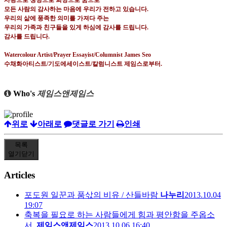
사랑으로 생명으로 희망으로 꿈으로
모든 사람의 감사하는 마음에 우리가 전하고 있습니다
.
우리의 삶에 풍족한 의미를 가져다 주는
우리의 가족과 친구들을 있게 하심에 감사를 드립니다
.
감사를 드립니다
.
Watercolour Artist/Prayer Essayist/Columnist James Seo
수채화아티스트
/
기도에세이스트
/
칼럼니스트 제임스로부터
.
Who's
제임스앤제임스
위로
아래로
댓글로 가기
인쇄
목록
열기
닫기
Articles
포도원 일꾼과 품삯의 비유 / 산들바람
나누리
2013.10.04
19:07
축복을 필요로 하는 사람들에게 힘과 평안함을 주옵소
서.
제임스앤제임스
2013.10.06 16:40