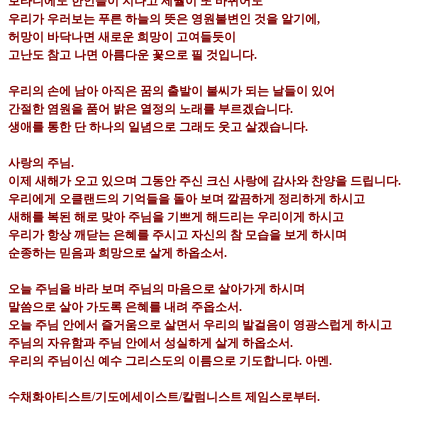
보타니에도 한인들이 지나고 세월이 또 바뀌어도
우리가 우러보는 푸른 하늘의 뜻은 영원불변인 것을 알기에
,
허망이 바닥나면 새로운 희망이 고여들듯이
고난도 참고 나면 아름다운 꽃으로 필 것입니다
.
우리의 손에 남아 아직은 꿈의 출발이 불씨가 되는 날들이 있어
간절한 염원을 품어 밝은 열정의 노래를 부르겠습니다
.
생애를 통한 단 하나의 일념으로 그래도 웃고 살겠습니다
.
사랑의 주님
.
이제 새해가 오고 있으며 그동안 주신 크신 사랑에 감사와 찬양을 드립니다
.
우리에게 오클랜드의 기억들을 돌아 보며 깔끔하게 정리하게 하시고
새해를 복된 해로 맞아 주님을 기쁘게 해드리는 우리이게 하시고
우리가 항상 깨닫는 은혜를 주시고 자신의 참 모습을 보게 하시며
순종하는 믿음과 희망으로 살게 하옵소서
.
오늘 주님을 바라 보며 주님의 마음으로 살아가게 하시며
말씀으로 살아 가도록 은혜를 내려 주옵소서
.
오늘 주님 안에서 즐거움으로 살면서 우리의 발걸음이 영광스럽게 하시고
주님의 자유함과 주님 안에서 성실하게 살게 하옵소서
.
우리의 주님이신 예수 그리스도의 이름으로 기도합니다
.
아멘
.
수채화아티스트
/
기도에세이스트
/
칼럼니스트 제임스로부터
.