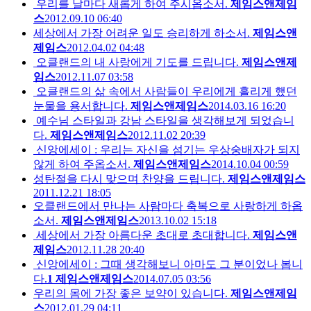
우리를 날마다 새롭게 하여 주시옵소서.
제임스앤제임
스
2012.09.10 06:40
세상에서 가장 어려운 일도 승리하게 하소서.
제임스앤
제임스
2012.04.02 04:48
오클랜드의 내 사랑에게 기도를 드립니다.
제임스앤제
임스
2012.11.07 03:58
오클랜드의 삶 속에서 사람들이 우리에게 흘리게 했던
눈물을 용서합니다.
제임스앤제임스
2014.03.16 16:20
예수님 스타일과 강남 스타일을 생각해보게 되었습니
다.
제임스앤제임스
2012.11.02 20:39
신앙에세이 : 우리는 자신을 섬기는 우상숭배자가 되지
않게 하여 주옵소서.
제임스앤제임스
2014.10.04 00:59
성탄절을 다시 맞으며 찬양을 드립니다.
제임스앤제임스
2011.12.21 18:05
오클랜드에서 만나는 사람마다 축복으로 사랑하게 하옵
소서.
제임스앤제임스
2013.10.02 15:18
세상에서 가장 아름다운 초대로 초대합니다.
제임스앤
제임스
2012.11.28 20:40
신앙에세이 : 그때 생각해보니 아마도 그 분이었나 봅니
다.
1
제임스앤제임스
2014.07.05 03:56
우리의 몸에 가장 좋은 보약이 있습니다.
제임스앤제임
스
2012.01.29 04:11