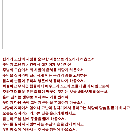
십자가 고난의 사랑을 순수한 마음으로 기도하게 하옵소서
.
주님의 고난의 시간에서 철저하게 낮아지신
주님의 모습에서 죄 사함의 은혜를 깨닫게 하옵소서
.
주님을 십자가에 달리시게 만든 우리의 죄를 고백하는
참회의 눈물이 우리의 영혼에서 흘러 나게 하옵소서
.
처절하고 무서운 형틀에서 예수그리스도의 보혈이 흘러 내림으로써
추하고 더러운 모든 죄악이 깨끗이 씻기는 것을 바라보게 하옵소서
.
흘러 넘치는 생수로 적셔 주시기를 원하며
우리의 마음 속에 고난의 주님을 영접하게 하옵소서
.
낙담의 자리에서 일어나 고난의 십자가에서 들려오는 희망의 말씀을 듣게 하시고
오늘도 십자가의 가파른 길을 올라가게 하시고
겸손히 주님 앞에 무릎을 꿇게 하옵소서
.
우리를 끝까지 사랑하시는 주님의 손을 잡게 하시고
우리의 삶에 거하시는 주님을 깨닫게 하옵소서
.