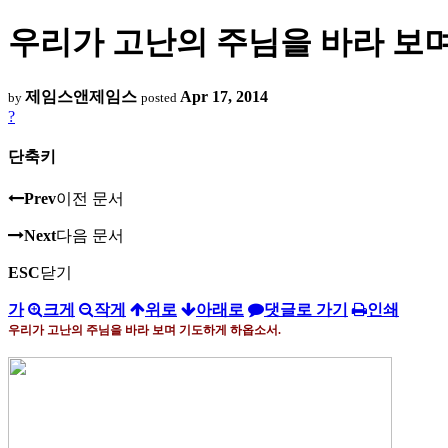
우리가 고난의 주님을 바라 보
제임스앤제임스
Apr 17, 2014
by
posted
?
단축키
Prev
이전 문서
Next
다음 문서
ESC
닫기
가
크게
작게
위로
아래로
댓글로 가기
인쇄
우리가 고난의 주님을 바라 보며 기도하게 하옵소서
.