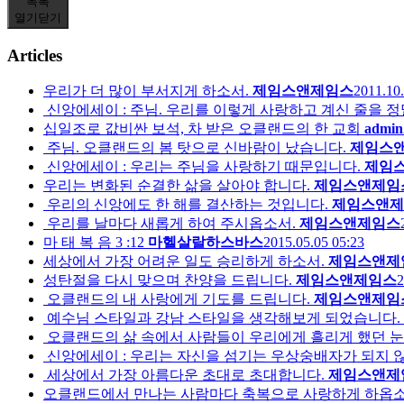
목록
열기
닫기
Articles
우리가 더 많이 부서지게 하소서.
제임스앤제임스
2011.10.
신앙에세이 : 주님. 우리를 이렇게 사랑하고 계신 줄을 
십일조로 값비싼 보석, 차 받은 오클랜드의 한 교회
admin
주님. 오클랜드의 봄 탓으로 신바람이 났습니다.
제임스
신앙에세이 : 우리는 주님을 사랑하기 때문입니다.
제임
우리는 변화된 순결한 삶을 살아야 합니다.
제임스앤제임
우리의 신앙에도 한 해를 결산하는 것입니다.
제임스앤제
우리를 날마다 새롭게 하여 주시옵소서.
제임스앤제임스
마 태 복 음 3 :12
마헬살랄하스바스
2015.05.05 05:23
세상에서 가장 어려운 일도 승리하게 하소서.
제임스앤제
성탄절을 다시 맞으며 찬양을 드립니다.
제임스앤제임스
2
오클랜드의 내 사랑에게 기도를 드립니다.
제임스앤제임
예수님 스타일과 강남 스타일을 생각해보게 되었습니다.
오클랜드의 삶 속에서 사람들이 우리에게 흘리게 했던 
신앙에세이 : 우리는 자신을 섬기는 우상숭배자가 되지 
세상에서 가장 아름다운 초대로 초대합니다.
제임스앤제
오클랜드에서 만나는 사람마다 축복으로 사랑하게 하옵소