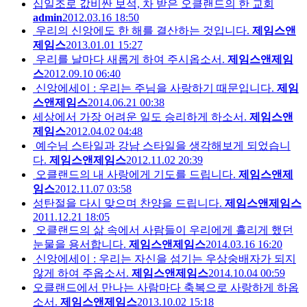
십일조로 값비싼 보석, 차 받은 오클랜드의 한 교회
admin
2012.03.16 18:50
우리의 신앙에도 한 해를 결산하는 것입니다.
제임스앤
제임스
2013.01.01 15:27
우리를 날마다 새롭게 하여 주시옵소서.
제임스앤제임
스
2012.09.10 06:40
신앙에세이 : 우리는 주님을 사랑하기 때문입니다.
제임
스앤제임스
2014.06.21 00:38
세상에서 가장 어려운 일도 승리하게 하소서.
제임스앤
제임스
2012.04.02 04:48
예수님 스타일과 강남 스타일을 생각해보게 되었습니
다.
제임스앤제임스
2012.11.02 20:39
오클랜드의 내 사랑에게 기도를 드립니다.
제임스앤제
임스
2012.11.07 03:58
성탄절을 다시 맞으며 찬양을 드립니다.
제임스앤제임스
2011.12.21 18:05
오클랜드의 삶 속에서 사람들이 우리에게 흘리게 했던
눈물을 용서합니다.
제임스앤제임스
2014.03.16 16:20
신앙에세이 : 우리는 자신을 섬기는 우상숭배자가 되지
않게 하여 주옵소서.
제임스앤제임스
2014.10.04 00:59
오클랜드에서 만나는 사람마다 축복으로 사랑하게 하옵
소서.
제임스앤제임스
2013.10.02 15:18