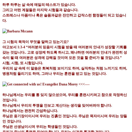
하루 하루는 삶 속에 매일의 테스트가 있습니다
.
그리고 어떤 계절들은 마지막 시험들과 같습니다
.
스트레스나 아픔이나 혹은 슬픔과같은 잔인하고 갑작스런 함정들이 되고 있습니
다
.
그 시험의 목적이 무엇을 말하고 있는기요
?
야고보서
1:3-4 “
여러분의 믿음이 시험을 받을 때 여러분의 인내가 성장할 기회를
갖는 것입니다
..
고로 성장케 하도록 하시고
,
왜냐하면 여러분의 인내가 완전히 성
슥이 될 때 여러분은 성격에 강해질 것이며 모든 것을 할 준비가 될 것입니다
.”
시험
,
시험
,
또 시험입니다
.
우리의 삶 속에 이 말씀은 회복처럼 보이기도 하여
,
실직하는 처럼 느끼기도 히며
,
병원처럼 들리기도 하며
,
그러나 우리는 훈련을 받고 있는 것입니다
.
하나님께서는 우리를 통 잊지 않으셨으며
,
우리를 훈련시키려고 참으로 작정하신
것입니다
.
하나님께서 우리의 투쟁을 안보고 계신다는 생각을 잊어버려야 합니다
.
하나님께서는 완전히 간섭하십니다
.
주님은 옹기장이이시며 우리는 진흙인 것입니다
.
주님은 목자이시며 우리는 양들
인 것입니다
.
주님은 선생님이시며 우리는 학생들인 것입니다
.