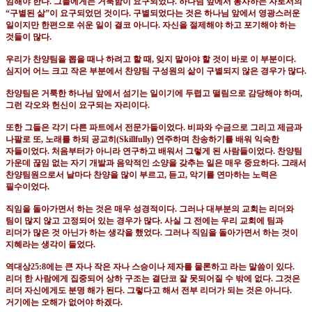
임해야 한다
.
그들에게는 거룩함이 요구되었다
.
하나님 앞에서 봉사하는 자로서의
“
구별된 삶
”
이 요구되었던 것이다
.
구별되었다는 것은 하나님 앞에서 영광스러운
일이지만 한편으로 쉬운 일이 결코 아니다
.
자신을 절제해야 하고 포기해야 하는
것들이 많다
.
우리가 찬양팀을 뽑을 때나 하려고 할 때
,
잊지 말아야 할 것이 바로 이 부분이다
.
심지어 어느 크고 작은 부분에서 찬양팀 구성원의 삶이 구별되지 않은 경우가 많다
.
찬양팀은 거룩한 하나님 앞에서 섬기는 일이기에 두렵고 떨림으로 감당해야 하며
,
그런 각오와 헌신이 요구되는 자리이다
.
또한 그들은 각기 다른 파트에서 전문가들이었다
.
비파와 수금으로 그리고 제금과
나팔로 또
,
노래를 하되 공교히
(Skillfully)
연주하며 찬송하기를 배워 익숙한
자들이었다
.
처음부터가 아니라 연구하고 배워서 그렇게 된 사람들이었다
.
찬양팀
가운데 끊임 없는 자기 개발과 음악적인 소양을 갖추는 일은 매우 중요하다
.
그래서
찬양팀원으로서 날마다 찬양을 많이 부르고
,
듣고
,
악기를 연마하는 노력은
필수이었다
.
직임을 돌아가면서 하는 것은 매우 성경적이다
.
그러나 대부분의 교회는 리더와
팀이 많지 않고 고정되어 있는 경우가 많다
.
사실 그 전에는 우리 교회에 팀과
리더가 많은 것 아닌가 하는 생각을 했었다
.
그러나 직임을 돌아가면서 하는 것이
지혜라는 생각이 들었다
.
역대상
25:8
에는 큰 자나 작은 자나 스승이나 제자를 물론하고 라는 말씀이 있다
.
리더 한 사람에게 집중되어 상하 구조는 결단코 잘 못되어질 수 밖에 없다
.
그것은
리더 자신에게도 분명 해가 된다
.
그렇다고 해서 전부 리더가 되는 것은 아니다
.
거기에는 오해가 없어야 하겠다
.