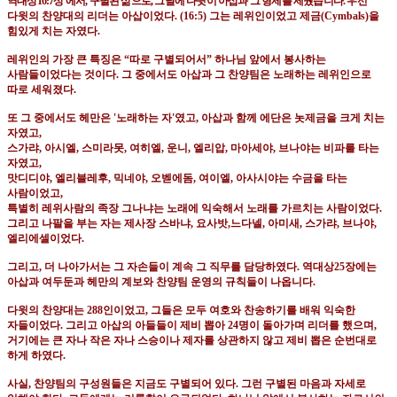
역대상
16:7
상 에서
,
구별된 삶으로
,
그날에 다윗이 아삽과 그 형제를 세웠습니다
.
우선
다윗의 찬양대의 리더는 아삽이었다
. (16:5)
그는 레위인이었고 제금
(Cymbals)
을
힘있게 치는 자였다
.
레위인의 가장 큰 특징은
“
따로 구별되어서
”
하나님 앞에서 봉사하는
사람들이었다는 것이다
.
그 중에서도 아삽과 그 찬양팀은 노래하는 레위인으로
따로 세워졌다
.
또 그 중에서도 헤만은
'
노래하는 자
'
였고
,
아삽과 함께 에단은 놋제금을 크게 치는
자였고
,
스가랴
,
아시엘
,
스미라못
,
여히엘
,
운니
,
엘리압
,
마아세야
,
브나야는 비파를 타는
자였고
,
맛디디야
,
엘리블레후
,
믹네야
,
오벧에돔
,
여이엘
,
아사시야는 수금을 타는
사람이었고
,
특별히 레위사람의 족장 그나냐는 노래에 익숙해서 노래를 가르치는 사람이었다
.
그리고 나팔을 부는 자는 제사장 스바냐
,
요사밧
,
느다넬
,
아미새
,
스가랴
,
브나야
,
엘리에셀이었다
.
그리고
,
더 나아가서는 그 자손들이 계속 그 직무를 담당하였다
.
역대상
25
장에는
아삽과 여두둔과 헤만의 계보와 찬양팀 운영의 규칙들이 나옵니다
.
다윗의 찬양대는
288
인이었고
,
그들은 모두 여호와 찬송하기를 배워 익숙한
자들이었다
.
그리고 아삽의 아들들이 제비 뽑아
24
명이 돌아가며 리더를 했으며
,
거기에는 큰 자나 작은 자나 스승이나 제자를 상관하지 않고 제비 뽑은 순번대로
하게 하였다
.
사실
,
찬양팀의 구성원들은 지금도 구별되어 있다
.
그런 구별된 마음과 자세로