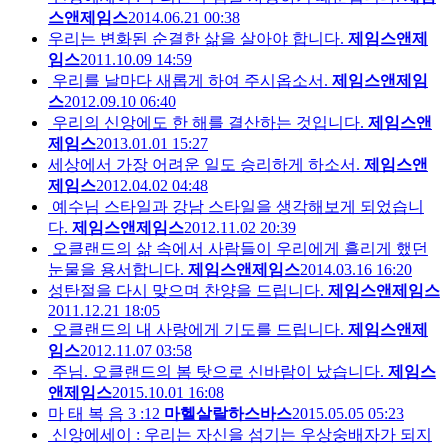
스앤제임스
2014.06.21 00:38
우리는 변화된 순결한 삶을 살아야 합니다.
제임스앤제
임스
2011.10.09 14:59
우리를 날마다 새롭게 하여 주시옵소서.
제임스앤제임
스
2012.09.10 06:40
우리의 신앙에도 한 해를 결산하는 것입니다.
제임스앤
제임스
2013.01.01 15:27
세상에서 가장 어려운 일도 승리하게 하소서.
제임스앤
제임스
2012.04.02 04:48
예수님 스타일과 강남 스타일을 생각해보게 되었습니
다.
제임스앤제임스
2012.11.02 20:39
오클랜드의 삶 속에서 사람들이 우리에게 흘리게 했던
눈물을 용서합니다.
제임스앤제임스
2014.03.16 16:20
성탄절을 다시 맞으며 찬양을 드립니다.
제임스앤제임스
2011.12.21 18:05
오클랜드의 내 사랑에게 기도를 드립니다.
제임스앤제
임스
2012.11.07 03:58
주님. 오클랜드의 봄 탓으로 신바람이 났습니다.
제임스
앤제임스
2015.10.01 16:08
마 태 복 음 3 :12
마헬살랄하스바스
2015.05.05 05:23
신앙에세이 : 우리는 자신을 섬기는 우상숭배자가 되지