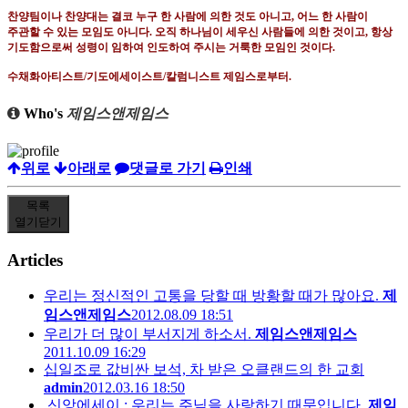
찬양팀이나 찬양대는 결코 누구 한 사람에 의한 것도 아니고
,
어느 한 사람이
주관할 수 있는 모임도 아니다
.
오직 하나님이 세우신 사람들에 의한 것이고
,
항상
기도함으로써 성령이 임하여 인도하여 주시는 거룩한 모임인 것이다
.
수채화아티스트
/
기도에세이스트
/
칼럼니스트 제임스로부터
.
Who's
제임스앤제임스
위로
아래로
댓글로 가기
인쇄
목록
열기
닫기
Articles
우리는 정신적인 고통을 당할 때 방황할 때가 많아요.
제
임스앤제임스
2012.08.09 18:51
우리가 더 많이 부서지게 하소서.
제임스앤제임스
2011.10.09 16:29
십일조로 값비싼 보석, 차 받은 오클랜드의 한 교회
admin
2012.03.16 18:50
신앙에세이 : 우리는 주님을 사랑하기 때문입니다.
제임