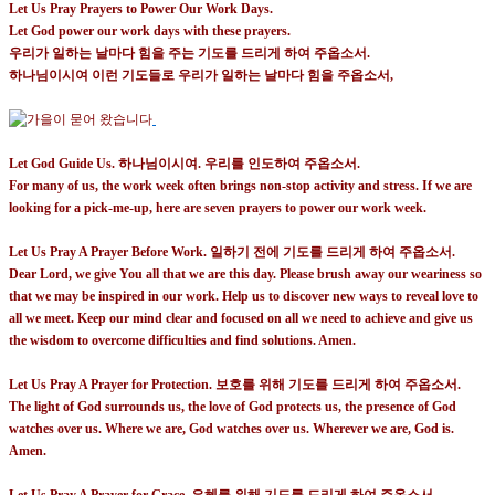
Let Us Pray Prayers to Power Our Work Days.
Let God power our work days with these prayers.
우리가 일하는 날마다 힘을 주는 기도를 드리게 하여 주옵소서
.
하나님이시여 이런 기도들로 우리가 일하는 날마다 힘을 주옵소서
,
Let God Guide Us.
하나님이시여
.
우리를 인도하여 주옵소서
.
For many of us, the work week often brings non-stop activity and stress. If we are
looking for a pick-me-up, here are seven prayers to power our work week.
Let Us Pray A Prayer Before Work.
일하기 전에 기도를 드리게 하여 주옵소서
.
Dear Lord, we give You all that we are this day. Please brush away our weariness so
that we may be inspired in our work. Help us to discover new ways to reveal love to
all we meet. Keep our mind clear and focused on all we need to achieve and give us
the wisdom to overcome difficulties and find solutions. Amen.
Let Us Pray A Prayer for Protection.
보호를 위해 기도를 드리게 하여 주옵소서
.
The light of God surrounds us, the love of God protects us, the presence of God
watches over us. Where we are, God watches over us. Wherever we are, God is.
Amen.