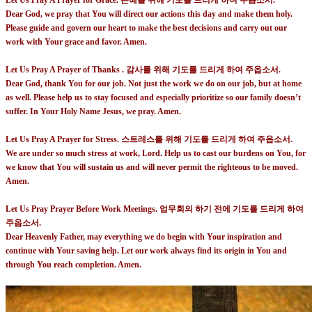
Let Us Pray A Prayer for Grace.
은혜를 위해 기도를 드리게 하여 주옵소서
.
Dear God, we pray that You will direct our actions this day and make them holy.
Please guide and govern our heart to make the best decisions and carry out our
work with Your grace and favor. Amen.
Let Us Pray A Prayer of Thanks .
감사를 위해 기도를 드리게 하여 주옵소서
.
Dear God, thank You for our job. Not just the work we do on our job, but at home
as well. Please help us to stay focused and especially prioritize so our family doesn’t
suffer. In Your Holy Name Jesus, we pray. Amen.
Let Us Pray A Prayer for Stress.
스트레스를 위해 기도를 드리게 하여 주옵소서
.
We are under so much stress at work, Lord. Help us to cast our burdens on You, for
we know that You will sustain us and will never permit the righteous to be moved.
Amen.
Let Us Pray Prayer Before Work Meetings.
업무회의 하기 전에 기도를 드리게 하여
주옵소서
.
Dear Heavenly Father, may everything we do begin with Your inspiration and
continue with Your saving help. Let our work always find its origin in You and
through You reach completion. Amen.