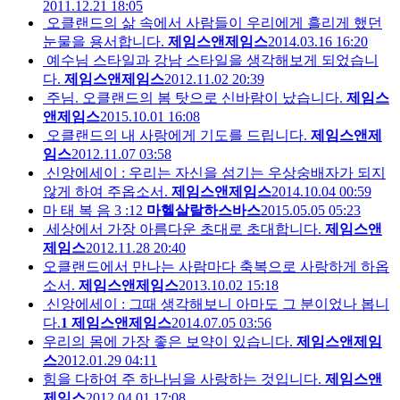
2011.12.21 18:05
오클랜드의 삶 속에서 사람들이 우리에게 흘리게 했던
눈물을 용서합니다.
제임스앤제임스
2014.03.16 16:20
예수님 스타일과 강남 스타일을 생각해보게 되었습니
다.
제임스앤제임스
2012.11.02 20:39
주님. 오클랜드의 봄 탓으로 신바람이 났습니다.
제임스
앤제임스
2015.10.01 16:08
오클랜드의 내 사랑에게 기도를 드립니다.
제임스앤제
임스
2012.11.07 03:58
신앙에세이 : 우리는 자신을 섬기는 우상숭배자가 되지
않게 하여 주옵소서.
제임스앤제임스
2014.10.04 00:59
마 태 복 음 3 :12
마헬살랄하스바스
2015.05.05 05:23
세상에서 가장 아름다운 초대로 초대합니다.
제임스앤
제임스
2012.11.28 20:40
오클랜드에서 만나는 사람마다 축복으로 사랑하게 하옵
소서.
제임스앤제임스
2013.10.02 15:18
신앙에세이 : 그때 생각해보니 아마도 그 분이었나 봅니
다.
1
제임스앤제임스
2014.07.05 03:56
우리의 몸에 가장 좋은 보약이 있습니다.
제임스앤제임
스
2012.01.29 04:11
힘을 다하여 주 하나님을 사랑하는 것입니다.
제임스앤
제임스
2012.04.01 17:08