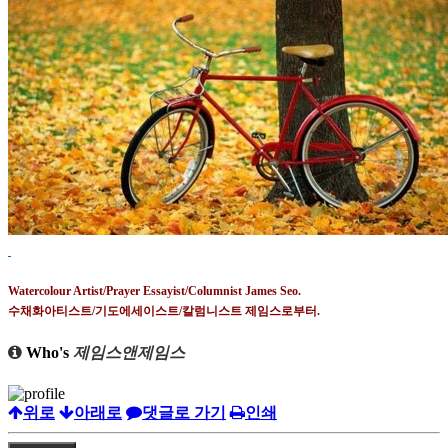
Watercolour Artist/Prayer Essayist/Columnist James Seo.
수채화아티스트
/
기도에세이스트
/
칼럼니스트 제임스로부터
.
Who's
제임스앤제임스
위로
아래로
댓글로 가기
인쇄