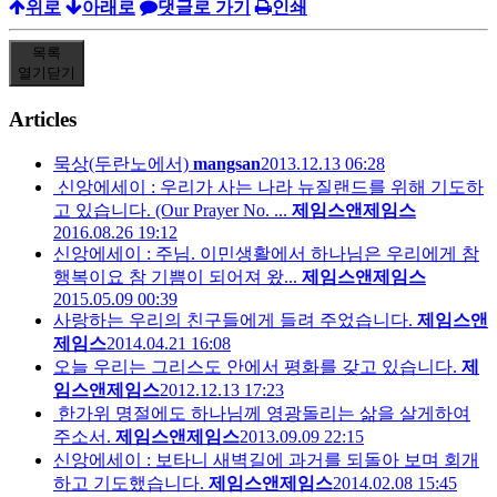
위로
아래로
댓글로 가기
인쇄
목록
열기
닫기
Articles
묵상(두란노에서)
mangsan
2013.12.13 06:28
신앙에세이 : 우리가 사는 나라 뉴질랜드를 위해 기도하
고 있습니다. (Our Prayer No. ...
제임스앤제임스
2016.08.26 19:12
신앙에세이 : 주님. 이민생활에서 하나님은 우리에게 참
행복이요 참 기쁨이 되어져 왔...
제임스앤제임스
2015.05.09 00:39
사랑하는 우리의 친구들에게 들려 주었습니다.
제임스앤
제임스
2014.04.21 16:08
오늘 우리는 그리스도 안에서 평화를 갖고 있습니다.
제
임스앤제임스
2012.12.13 17:23
한가위 명절에도 하나님께 영광돌리는 삶을 살게하여
주소서.
제임스앤제임스
2013.09.09 22:15
신앙에세이 : 보타니 새벽길에 과거를 되돌아 보며 회개
하고 기도했습니다.
제임스앤제임스
2014.02.08 15:45