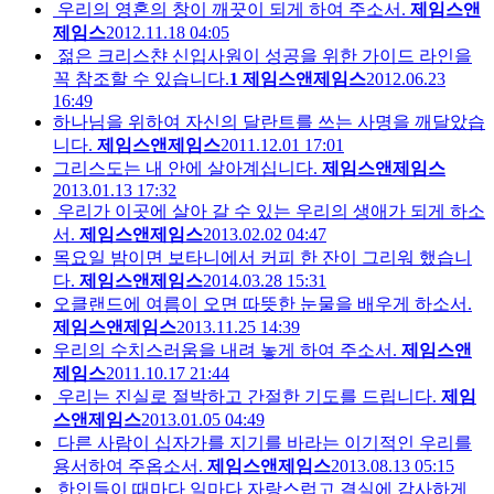
우리의 영혼의 창이 깨끗이 되게 하여 주소서.
제임스앤
제임스
2012.11.18 04:05
젊은 크리스챤 신입사원이 성공을 위한 가이드 라인을
꼭 참조할 수 있습니다.
1
제임스앤제임스
2012.06.23
16:49
하나님을 위하여 자신의 달란트를 쓰는 사명을 깨달았습
니다.
제임스앤제임스
2011.12.01 17:01
그리스도는 내 안에 살아계십니다.
제임스앤제임스
2013.01.13 17:32
우리가 이곳에 살아 갈 수 있는 우리의 생애가 되게 하소
서.
제임스앤제임스
2013.02.02 04:47
목요일 밤이면 보타니에서 커피 한 잔이 그리워 했습니
다.
제임스앤제임스
2014.03.28 15:31
오클랜드에 여름이 오면 따뜻한 눈물을 배우게 하소서.
제임스앤제임스
2013.11.25 14:39
우리의 수치스러움을 내려 놓게 하여 주소서.
제임스앤
제임스
2011.10.17 21:44
우리는 진실로 절박하고 간절한 기도를 드립니다.
제임
스앤제임스
2013.01.05 04:49
다른 사람이 십자가를 지기를 바라는 이기적인 우리를
용서하여 주옵소서.
제임스앤제임스
2013.08.13 05:15
한인들이 때마다 일마다 자랑스럽고 결실에 감사하게