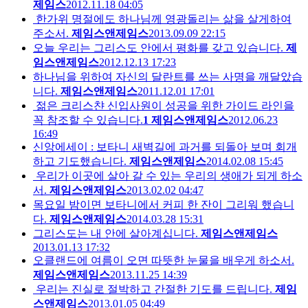
제임스
2012.11.18 04:05
한가위 명절에도 하나님께 영광돌리는 삶을 살게하여
주소서.
제임스앤제임스
2013.09.09 22:15
오늘 우리는 그리스도 안에서 평화를 갖고 있습니다.
제
임스앤제임스
2012.12.13 17:23
하나님을 위하여 자신의 달란트를 쓰는 사명을 깨달았습
니다.
제임스앤제임스
2011.12.01 17:01
젊은 크리스챤 신입사원이 성공을 위한 가이드 라인을
꼭 참조할 수 있습니다.
1
제임스앤제임스
2012.06.23
16:49
신앙에세이 : 보타니 새벽길에 과거를 되돌아 보며 회개
하고 기도했습니다.
제임스앤제임스
2014.02.08 15:45
우리가 이곳에 살아 갈 수 있는 우리의 생애가 되게 하소
서.
제임스앤제임스
2013.02.02 04:47
목요일 밤이면 보타니에서 커피 한 잔이 그리워 했습니
다.
제임스앤제임스
2014.03.28 15:31
그리스도는 내 안에 살아계십니다.
제임스앤제임스
2013.01.13 17:32
오클랜드에 여름이 오면 따뜻한 눈물을 배우게 하소서.
제임스앤제임스
2013.11.25 14:39
우리는 진실로 절박하고 간절한 기도를 드립니다.
제임
스앤제임스
2013.01.05 04:49