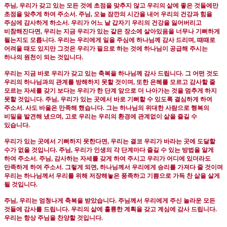
주님
,
우리가 갖고 있는 모든 것에 초점을 맞추지 않고 우리의 삶에 좋은 것들에만
초점을 맞추게 하여 주소서
.
주님
,
오늘 잠깐의 시간을 내어 우리의 건강과 힘을
주심에 감사하게 하소서
.
우리가 어느 날 갑자기 우리의 건강을 잃어버리고
비참해진다면
,
우리는 지금 우리가 있는 같은 장소에 살아있음을 너무나 기뻐하게
될는지도 모릅니다
.
우리는 우리에게 일을 주심에 하나님께 감사 드리며
,
때때로
어려울 때도 있지만 그것은 우리가 필요로 하는 것에 하나님이 공급해 주시는
하나의 원천이 되는 것입니다
.
우리는 지금 바로 우리가 갖고 있는 축복을 하나님께 감사 드립니다
.
그 어떤 것도
우리의 하나님과의 관계를 방해하지 못할 것이며
,
또한 은혜를 모르고 감사할 줄
모르는 자세를 갖기 보다는 우리가 한 단계 앞으로 더 나아가는 것을 멈추게 하지
못할 것입니다
.
주님
,
우리가 있는 곳에서 바로 기뻐할 수 있도록 결심하게 하여
주소서
.
사도 바울은 만족해 했습니다
.
그는 하나님의 위대한 사람으로 행복의
비밀을 발견해 냈으며
,
고로 우리는 우리의 환경에 관계없이 삶을 즐길 수
있습니다
.
우리가 있는 곳에서 기뻐하지 못한다면
,
우리는 결코 우리가 바라는 곳에 도달할
수가 없을 것입니다
.
주님
,
우리가 인생의 각 단계마다 즐길 수 있는 방법을 알게
하여 주소서
.
주님
,
감사하는 자세를 갖게 하여 주시고 우리가 어디에 있더라도
만족하게 하여 주소서
.
그렇게 되면
,
하나님께서 우리에게 승리를 가져다 줄 것이며
우리는 하나님께서 우리를 위해 저장해놓은 풍족하고 기쁨으로 가득 찬 삶을 살게
될 것입니다
.
주님
,
우리는 엄청나게 축복을 받았습니다
.
주님께서 우리에게 주신 놀라운 모든
것들에 감사를 드립니다
.
우리의 삶에 훌륭한 계획을 갖고 계심에 감사 드립니다
.
우리는 항상 주님을 찬양할 것입니다
.