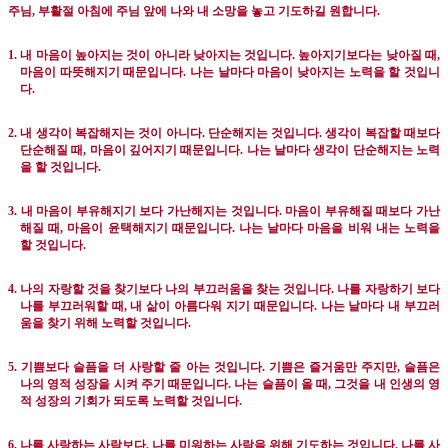
주님,
부활절 아침에 주님 앞에 나와 내 소망을 놓고 기도하길 원합니다
.
1.
내 마음이 높아지는 것이 아니라 낮아지는 것입니다
.
높아지기보다는 낮아질 때
,
마음이 따뜻해지기 때문입니다
.
나는 날마다 마음이 낮아지는 노력을 할 것입니
다
.
2.
내 생각이 복잡해지는 것이 아니다
.
단순해지는 것입니다
.
생각이 복잡할 때보다
단순해질 때
,
마음이 깊어지기 때문입니다
.
나는 날마다 생각이 단순해지는 노력
을 할 것입니다
.
3.
내 마음이 부유해지기 보다 가난해지는 것입니다
.
마음이 부유해질 때보다 가난
해질 때
,
마음이 윤택해지기 때문입니다
.
나는 날마다 마음을 비워 내는 노력을
할 것입니다
.
4.
나의 자랑할 것을 찾기보다 나의 부끄러움을 찾는 것입니다
.
나를 자랑하기 보다
나를 부끄러워할 때
,
내 삶이 아름다워 지기 때문입니다
.
나는 날마다 내 부끄러
움을 찾기 위해 노력할 것입니다
.
5.
기쁨보다 슬픔을 더 사랑할 줄 아는 것입니다
.
기쁨은 즐거움만 주지만
,
슬픔은
나의 영적 성장을 시켜 주기 때문입니다
.
나는 슬픔이 올 때
,
그것을 내 인생의 영
적 성장의 기회가 되도록 노력할 것입니다
.
6.
나를 사랑하는 사람보다
,
나를 미워하는 사람을 위해 기도하는 것입니다
.
나를 사