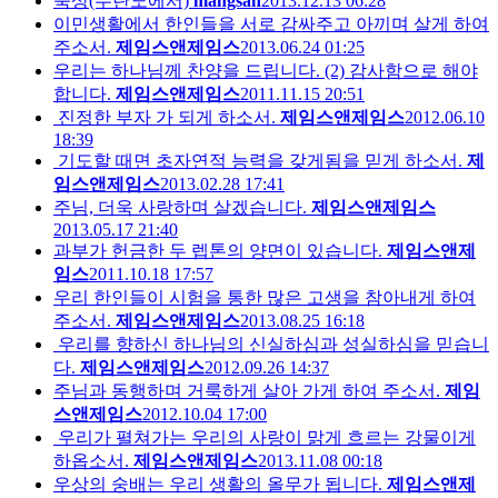
묵상(두란노에서)
mangsan
2013.12.13 06:28
이민생활에서 한인들을 서로 감싸주고 아끼며 살게 하여
주소서.
제임스앤제임스
2013.06.24 01:25
우리는 하나님께 찬양을 드립니다. (2) 감사함으로 해야
합니다.
제임스앤제임스
2011.11.15 20:51
진정한 부자 가 되게 하소서.
제임스앤제임스
2012.06.10
18:39
기도할 때면 초자연적 능력을 갖게됨을 믿게 하소서.
제
임스앤제임스
2013.02.28 17:41
주님, 더욱 사랑하며 살겠습니다.
제임스앤제임스
2013.05.17 21:40
과부가 헌금한 두 렙톤의 양면이 있습니다.
제임스앤제
임스
2011.10.18 17:57
우리 한인들이 시험을 통한 많은 고생을 참아내게 하여
주소서.
제임스앤제임스
2013.08.25 16:18
우리를 향하신 하나님의 신실하심과 성실하심을 믿습니
다.
제임스앤제임스
2012.09.26 14:37
주님과 동행하며 거룩하게 살아 가게 하여 주소서.
제임
스앤제임스
2012.10.04 17:00
우리가 펼쳐가는 우리의 사랑이 맑게 흐르는 강물이게
하옵소서.
제임스앤제임스
2013.11.08 00:18
우상의 숭배는 우리 생활의 올무가 됩니다.
제임스앤제