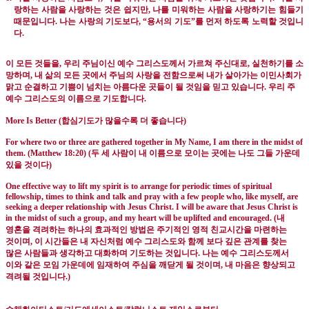
랑하는 사람을 사랑하는 것은 쉽지만
,
나를 미워하는 사람을 사랑하기는 힘들기
때문입니다
.
나는 사랑의 기도보다
, “
용서의 기도
”
를 먼저 하도록 노력할 것입니
다
.
이 모든 것들을
,
우리 주님이신 예수 그리스도께서 가르쳐 주신대로
,
실천하기를 소
망하며
,
내 삶의 모든 곳에서 주님의 사랑을 전함으로써 내가 살아가는 이민사회가
맑고 순결하고 기쁨이 넘치는 아름다운 곳들이 될 것임을 믿고 있습니다
.
우리 주
예수 그리스도의 이름으로 기도합니다
.
More Is Better (
합심기도가 많을수록 더 좋습니다
)
For where two or three are gathered together in My Name, I am there in the midst of
them. (Matthew 18:20) (
두 세 사람이 내 이름으로 모이는 곳에는 나도 그들 가운데
있을 것이다
)
One effective way to lift my spirit is to arrange for periodic times of spiritual
fellowship, times to think and talk and pray with a few people who, like myself, are
seeking a deeper relationship with Jesus Christ. I will be aware that Jesus Christ is
in the midst of such a group, and my heart will be uplifted and encouraged. (
내
영혼을 격려하는 하나의 효과적인 방법은 주기적인 영적 친교시간을 마련하는
것이며
,
이 시간들은 내 자신처럼 예수 그리스도와 함께 보다 깊은 관계를 찾는
많은 사람들과 생각하고 대화하며 기도하는 것입니다
.
나는 예수 그리스도께서
이와 같은 모임 가운데에 임재하여 주심을 깨닫게 될 것이며
,
내 마음은 향상되고
격려될 것입니다
.)