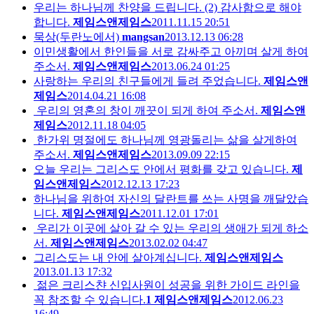
우리는 하나님께 찬양을 드립니다. (2) 감사함으로 해야
합니다.
제임스앤제임스
2011.11.15 20:51
묵상(두란노에서)
mangsan
2013.12.13 06:28
이민생활에서 한인들을 서로 감싸주고 아끼며 살게 하여
주소서.
제임스앤제임스
2013.06.24 01:25
사랑하는 우리의 친구들에게 들려 주었습니다.
제임스앤
제임스
2014.04.21 16:08
우리의 영혼의 창이 깨끗이 되게 하여 주소서.
제임스앤
제임스
2012.11.18 04:05
한가위 명절에도 하나님께 영광돌리는 삶을 살게하여
주소서.
제임스앤제임스
2013.09.09 22:15
오늘 우리는 그리스도 안에서 평화를 갖고 있습니다.
제
임스앤제임스
2012.12.13 17:23
하나님을 위하여 자신의 달란트를 쓰는 사명을 깨달았습
니다.
제임스앤제임스
2011.12.01 17:01
우리가 이곳에 살아 갈 수 있는 우리의 생애가 되게 하소
서.
제임스앤제임스
2013.02.02 04:47
그리스도는 내 안에 살아계십니다.
제임스앤제임스
2013.01.13 17:32
젊은 크리스챤 신입사원이 성공을 위한 가이드 라인을
꼭 참조할 수 있습니다.
1
제임스앤제임스
2012.06.23
16:49