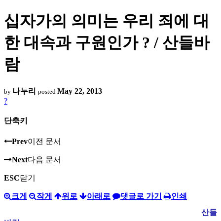
십자가의 의미는 우리 죄에 대
한 대속과 구원인가 ? / 산들바
람
나누리
May 22, 2013
by
posted
?
단축키
Prev
이전 문서
Next
다음 문서
ESC
닫기
크게
작게
위로
아래로
댓글로 가기
인쇄
산들