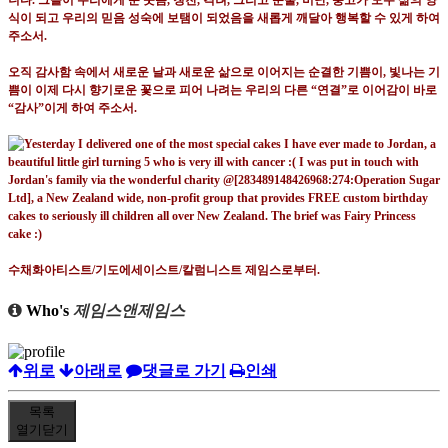
니다
.
그들이 우리에게 준 웃음
,
칭찬
,
격려
,
그리고 눈물
,
비난
,
충고가 모두 삶의 양
식이 되고 우리의 믿음 성숙에 보탬이 되었음을 새롭게 깨달아 행복할 수 있게 하여
주소서
.
오직 감사함 속에서 새로운 날과 새로운 삶으로 이어지는 순결한 기쁨이
,
빛나는 기
쁨이 이제 다시 향기로운 꽃으로 피어 나려는 우리의 다른
“
연결
”
로 이어감이 바로
“
감사
”
이게 하여 주소서
.
수채화아티스트
/
기도에세이스트
/
칼럼니스트 제임스로부터
.
Who's
제임스앤제임스
위로
아래로
댓글로 가기
인쇄
목록
열기
닫기