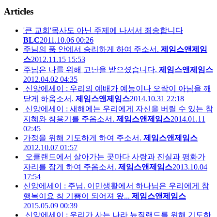
Articles
'큰 교회'목사도 아닌 주제에 나서서 죄송합니다
BLC
2011.10.06 00:26
주님의 품 안에서 승리하게 하여 주소서.
제임스앤제임
스
2012.11.15 15:53
주님은 나를 위해 고난을 받으셨습니다.
제임스앤제임스
2012.04.02 04:35
신앙에세이 : 우리의 예배가 예능이나 오락이 아님을 깨
닫게 하옵소서.
제임스앤제임스
2014.10.31 22:18
신앙에세이 : 새해에는 우리에게 자신을 버릴 수 있는 참
지혜와 참용기를 주옵소서.
제임스앤제임스
2014.01.11
02:45
가정을 위해 기도하게 하여 주소서.
제임스앤제임스
2012.10.07 01:57
오클랜드에서 살아가는 곳마다 사랑과 진실과 평화가
자리를 잡게 하여 주옵소서.
제임스앤제임스
2013.10.04
17:54
신앙에세이 : 주님. 이민생활에서 하나님은 우리에게 참
행복이요 참 기쁨이 되어져 왔...
제임스앤제임스
2015.05.09 00:39
신앙에세이 : 우리가 사는 나라 뉴질랜드를 위해 기도하