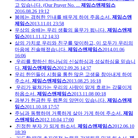
고 있습니다. (Our Prayer No. ...
제임스앤제임스
2016.08.26 19:12
봄에는 겸허한 인내를 배우게 하여 주옵소서.
제임스앤
제임스
2013.11.01 23:58
우상의 숭배는 우리 생활의 올무가 됩니다.
제임스앤제
임스
2011.11.12 14:33
삶의 가치로 우리와 친구를 맞이하고, 이 모두가 우리의
마음에 진솔해졌습니다.
제임스앤제임스
2014.01.06
16:06
우리를 향하신 하나님의 신실하심과 성실하심을 믿습니
다.
제임스앤제임스
2012.09.26 14:37
우리 한인들이 시험을 통한 많은 고생을 참아내게 하여
주소서.
제임스앤제임스
2013.08.25 16:18
우리가 펼쳐가는 우리의 사랑이 맑게 흐르는 강물이게
하옵소서.
제임스앤제임스
2013.11.08 00:18
과부가 헌금한 두 렙톤의 양면이 있습니다.
제임스앤제
임스
2011.10.18 17:57
주님과 동행하며 거룩하게 살아 가게 하여 주소서.
제임
스앤제임스
2012.10.04 17:00
진정한 부자 가 되게 하소서.
제임스앤제임스
2012.06.10
18:39