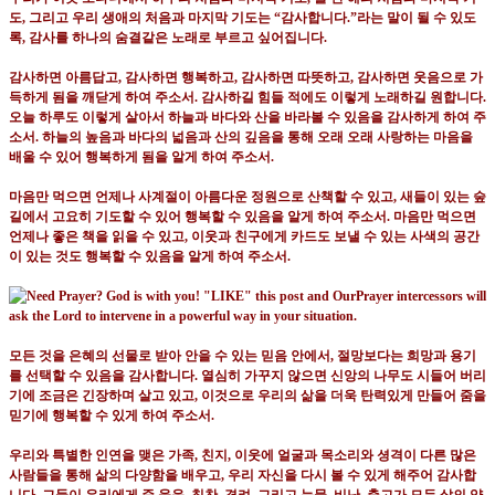
도
,
그리고 우리 생애의 처음과 마지막 기도는
“
감사합니다
.”
라는 말이 될 수 있도
록
,
감사를 하나의 숨결같은 노래로 부르고 싶어집니다
.
감사하면 아름답고
,
감사하면 행복하고
,
감사하면 따뜻하고
,
감사하면 웃음으로 가
득하게 됨을 깨닫게 하여 주소서
.
감사하길 힘들 적에도 이렇게 노래하길 원합니다
.
오늘 하루도 이렇게 살아서 하늘과 바다와 산을 바라볼 수 있음을 감사하게 하여 주
소서
.
하늘의 높음과 바다의 넓음과 산의 깊음을 통해 오래 오래 사랑하는 마음을
배울 수 있어 행복하게 됨을 알게 하여 주소서
.
마음만 먹으면 언제나 사계절이 아름다운 정원으로 산책할 수 있고
,
새들이 있는 숲
길에서 고요히 기도할 수 있어 행복할 수 있음을 알게 하여 주소서
.
마음만 먹으면
언제나 좋은 책을 읽을 수 있고
,
이웃과 친구에게 카드도 보낼 수 있는 사색의 공간
이 있는 것도 행복할 수 있음을 알게 하여 주소서
.
모든 것을 은혜의 선물로 받아 안을 수 있는 믿음 안에서
,
절망보다는 희망과 용기
를 선택할 수 있음을 감사합니다
.
열심히 가꾸지 않으면 신앙의 나무도 시들어 버리
기에 조금은 긴장하며 살고 있고
,
이것으로 우리의 삶을 더욱 탄력있게 만들어 줌을
믿기에 행복할 수 있게 하여 주소서
.
우리와 특별한 인연을 맺은 가족
,
친지
,
이웃에 얼굴과 목소리와 셩격이 다른 많은
사람들을 통해 삶의 다양함을 배우고
,
우리 자신을 다시 볼 수 있게 해주어 감사합