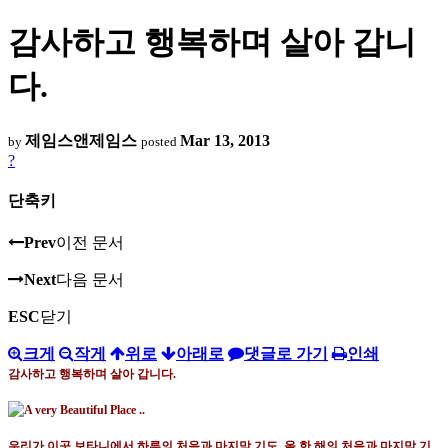
감사하고 행복하며 살아 갑니
다.
제임스앤제임스
Mar 13, 2013
by
posted
?
단축키
Prev
이전 문서
Next
다음 문서
ESC
닫기
크게
작게
위로
아래로
댓글로 가기
인쇄
감사하고 행복하며 살아 갑니다
.
우리가 이곳 보타니에서 하루의 처음과 마지막 기도
,
올 한 해의 처음과 마지막 기