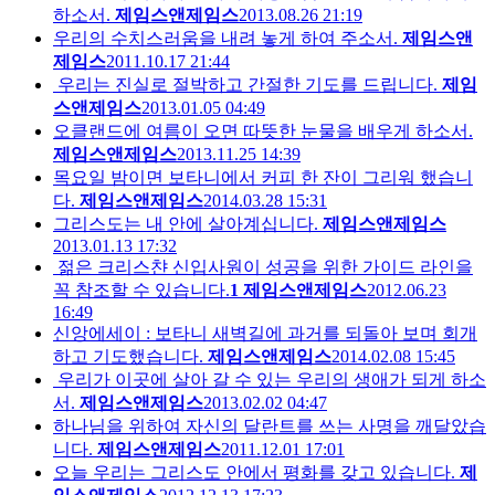
하소서.
제임스앤제임스
2013.08.26 21:19
우리의 수치스러움을 내려 놓게 하여 주소서.
제임스앤
제임스
2011.10.17 21:44
우리는 진실로 절박하고 간절한 기도를 드립니다.
제임
스앤제임스
2013.01.05 04:49
오클랜드에 여름이 오면 따뜻한 눈물을 배우게 하소서.
제임스앤제임스
2013.11.25 14:39
목요일 밤이면 보타니에서 커피 한 잔이 그리워 했습니
다.
제임스앤제임스
2014.03.28 15:31
그리스도는 내 안에 살아계십니다.
제임스앤제임스
2013.01.13 17:32
젊은 크리스챤 신입사원이 성공을 위한 가이드 라인을
꼭 참조할 수 있습니다.
1
제임스앤제임스
2012.06.23
16:49
신앙에세이 : 보타니 새벽길에 과거를 되돌아 보며 회개
하고 기도했습니다.
제임스앤제임스
2014.02.08 15:45
우리가 이곳에 살아 갈 수 있는 우리의 생애가 되게 하소
서.
제임스앤제임스
2013.02.02 04:47
하나님을 위하여 자신의 달란트를 쓰는 사명을 깨달았습
니다.
제임스앤제임스
2011.12.01 17:01
오늘 우리는 그리스도 안에서 평화를 갖고 있습니다.
제