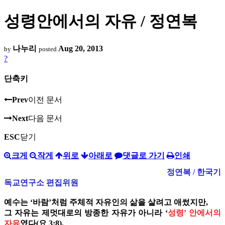
성령안에서의 자유 / 정연복
나누리
Aug 20, 2013
by
posted
?
단축키
Prev
이전 문서
Next
다음 문서
ESC
닫기
크게
작게
위로
아래로
댓글로 가기
인쇄
정연복 / 한국기
독교연구소 편집위원
예수는 ‘바람’처럼 주체적 자유인의 삶을 살려고 애썼지만,
그 자유는 제멋대로의 방종한 자유가 아니라 ‘
성령’ 안에서의
자유
였다(요 3:8).