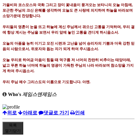
가을비와 코스모스와 국화 그리고 장미 꽃내음이 풍겨오는 보타니의 오늘 아침에
,
포근한 주님의 크신 은혜를 생각하며 오늘도 큰 사랑에 의지하며 하늘을 바라보며
소망가운데 찬양합니다
.
우리들의 영혼이 눈을 뜨고 하늘에 계신 주님께서 겪으신 고통을 기억하며
,
우리 곁
에 항상 계시는 주님을 보면서 우리 앞에 놓인 고통을 견디게 하시옵소서
.
오늘의 아픔을 능히 이기고 모진 시련과 고난을 넘어 승리자의 기쁨과 더욱 강한 믿
음의 사람으로서
,
위로자와 돕는 자가 되게 하여 주시옵소서
.
오늘 우리로 하여금 마음이 힘들 때 먹구름 저 너머의 찬란히 비추이는 태양아래
,
넓고 푸른 하늘 너머에 하늘의 영광이 가득한 주님의 나라 바라보며 참소망을 가지
게 하여 주시옵소서
.
우리 주님 예수 그리스도의 이름으로 기도합니다
.
아멘
.
Who's
제임스앤제임스
위로
아래로
댓글로 가기
인쇄
목록
열기
닫기