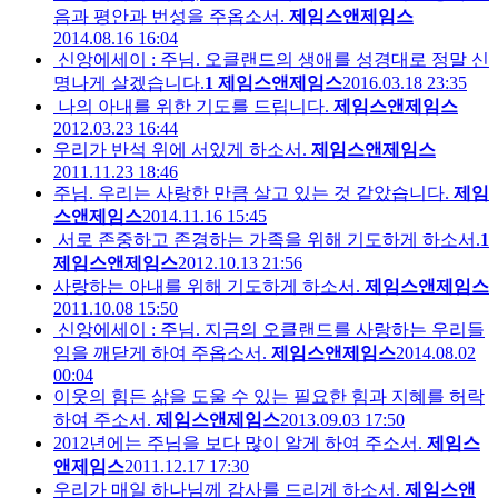
음과 평안과 번성을 주옵소서.
제임스앤제임스
2014.08.16 16:04
신앙에세이 : 주님. 오클랜드의 생애를 성경대로 정말 신
명나게 살겠습니다.
1
제임스앤제임스
2016.03.18 23:35
나의 아내를 위한 기도를 드립니다.
제임스앤제임스
2012.03.23 16:44
우리가 반석 위에 서있게 하소서.
제임스앤제임스
2011.11.23 18:46
주님. 우리는 사랑한 만큼 살고 있는 것 같았습니다.
제임
스앤제임스
2014.11.16 15:45
서로 존중하고 존경하는 가족을 위해 기도하게 하소서.
1
제임스앤제임스
2012.10.13 21:56
사랑하는 아내를 위해 기도하게 하소서.
제임스앤제임스
2011.10.08 15:50
신앙에세이 : 주님. 지금의 오클랜드를 사랑하는 우리들
임을 깨닫게 하여 주옵소서.
제임스앤제임스
2014.08.02
00:04
이웃의 힘든 삶을 도울 수 있는 필요한 힘과 지혜를 허락
하여 주소서.
제임스앤제임스
2013.09.03 17:50
2012년에는 주님을 보다 많이 알게 하여 주소서.
제임스
앤제임스
2011.12.17 17:30
우리가 매일 하나님께 감사를 드리게 하소서.
제임스앤