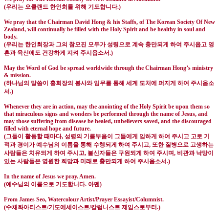
(
우리는 오클랜드 한인회를 위해 기도합니다
.)
We pray that the Chairman David Hong & his Staffs, of The Korean Society Of New
Zealand, will continually be filled with the Holy Spirit and be healthy in soul and
body.
(
우리는 한인회장과 그의 참모진 모두가 성령으로 계속 충만되게 하여 주시옵고 영
혼과 육신에도 건강하게 지켜 주시옵소서
.)
May the Word of God be spread worldwide through the Chairman Hong’s ministry
& mission.
(
하나님의 말씀이 홍회장의 봉사와 임무를 통해 세계 도처에 퍼지게 하여 주시옵소
서
.)
Whenever they are in action, may the anointing of the Holy Spirit be upon them so
that miraculous signs and wonders be performed through the name of Jesus, and
may those suffering from disease be healed, unbelievers saved, and the discouraged
filled with eternal hope and future.
(
그들이 활동할 때마다
,
성령의 기름부음이 그들에게 임하게 하여 주시고 고로 기
적과 경이가 예수님의 이름을 통해 수행되게 하여 주시고
,
또한 질병으로 고생하는
사람들은 치유되게 하여 주시고
,
불신자들은 구원되게 하여 주시며
,
비관과 낙망이
있는 사람들은 영원한 희망과 미래로 충만되게 하여 주시옵소서
.)
In the name of Jesus we pray. Amen.
(
예수님의 이름으로 기도합니다
.
아멘
)
From James Seo, Watercolour Artist/Prayer Essayist/Columnist.
(
수채화아티스트
/
기도에세이스트
/
칼럼니스트 제임스로부터
.)