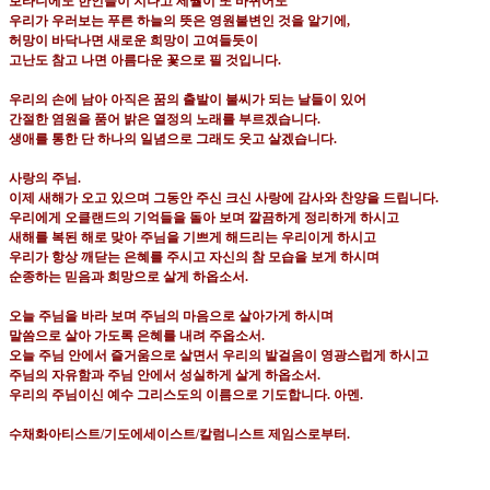
보타니에도 한인들이 지나고 세월이 또 바뀌어도
우리가 우러보는 푸른 하늘의 뜻은 영원불변인 것을 알기에
,
허망이 바닥나면 새로운 희망이 고여들듯이
고난도 참고 나면 아름다운 꽃으로 필 것입니다
.
우리의 손에 남아 아직은 꿈의 출발이 불씨가 되는 날들이 있어
간절한 염원을 품어 밝은 열정의 노래를 부르겠습니다
.
생애를 통한 단 하나의 일념으로 그래도 웃고 살겠습니다
.
사랑의 주님
.
이제 새해가 오고 있으며 그동안 주신 크신 사랑에 감사와 찬양을 드립니다
.
우리에게 오클랜드의 기억들을 돌아 보며 깔끔하게 정리하게 하시고
새해를 복된 해로 맞아 주님을 기쁘게 해드리는 우리이게 하시고
우리가 항상 깨닫는 은혜를 주시고 자신의 참 모습을 보게 하시며
순종하는 믿음과 희망으로 살게 하옵소서
.
오늘 주님을 바라 보며 주님의 마음으로 살아가게 하시며
말씀으로 살아 가도록 은혜를 내려 주옵소서
.
오늘 주님 안에서 즐거움으로 살면서 우리의 발걸음이 영광스럽게 하시고
주님의 자유함과 주님 안에서 성실하게 살게 하옵소서
.
우리의 주님이신 예수 그리스도의 이름으로 기도합니다
.
아멘
.
수채화아티스트
/
기도에세이스트
/
칼럼니스트 제임스로부터
.