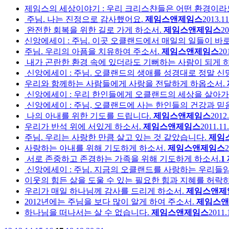
제임스의 세상이야기 : 우리 크리스챤들은 어떤 환경이라도 
주님. 나는 진정으로 감사했어요.
제임스앤제임스
2013.11
완전한 회복을 위한 길로 가게 하소서.
제임스앤제임스
20
신앙에세이 : 주님. 이곳 오클랜드에서 매일의 일들이 바로
주님. 우리의 아픔을 치유하여 주소서.
제임스앤제임스
20
내가 곤란한 환경 속에 있더라도 기뻐하는 사람이 되게 하
신앙에세이 : 주님. 오클랜드의 생애를 성경대로 정말 
우리와 함께하는 사람들에게 사랑을 전달하게 하옵소서.
신앙에세이 : 우리 한인들에게 오클랜드의 세상을 살아가는
신앙에세이 : 주님, 오클랜드에 사는 한인들의 건강과 믿
나의 아내를 위한 기도를 드립니다.
제임스앤제임스
2012.
우리가 반석 위에 서있게 하소서.
제임스앤제임스
2011.11.
주님. 우리는 사랑한 만큼 살고 있는 것 같았습니다.
제임
사랑하는 아내를 위해 기도하게 하소서.
제임스앤제임스
2
서로 존중하고 존경하는 가족을 위해 기도하게 하소서.
1
신앙에세이 : 주님. 지금의 오클랜드를 사랑하는 우리들
이웃의 힘든 삶을 도울 수 있는 필요한 힘과 지혜를 허락
우리가 매일 하나님께 감사를 드리게 하소서.
제임스앤제
2012년에는 주님을 보다 많이 알게 하여 주소서.
제임스앤
하나님을 떠나서는 살 수 없습니다.
제임스앤제임스
2011.