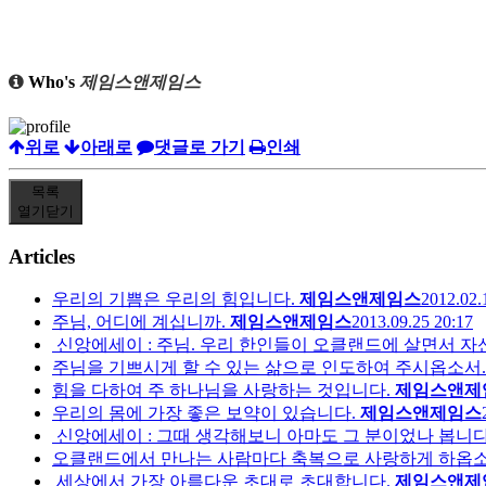
Who's
제임스앤제임스
위로
아래로
댓글로 가기
인쇄
목록
열기
닫기
Articles
우리의 기쁨은 우리의 힘입니다.
제임스앤제임스
2012.02.
주님, 어디에 계십니까.
제임스앤제임스
2013.09.25 20:17
신앙에세이 : 주님. 우리 한인들이 오클랜드에 살면서 자신
주님을 기쁘시게 할 수 있는 삶으로 인도하여 주시옵소서.
힘을 다하여 주 하나님을 사랑하는 것입니다.
제임스앤제
우리의 몸에 가장 좋은 보약이 있습니다.
제임스앤제임스
신앙에세이 : 그때 생각해보니 아마도 그 분이었나 봅니다
오클랜드에서 만나는 사람마다 축복으로 사랑하게 하옵소
세상에서 가장 아름다운 초대로 초대합니다.
제임스앤제