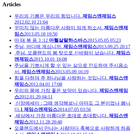
Articles
우리의 기쁨은 우리의 힘입니다.
제임스앤제임스
2012.02.10 21:04
꾸미지 않는 아름다운 사람이 되게 하소서.
제임스앤제
임스
2013.05.18 19:50
마 태 복 음 3 :12
마헬살랄하스바스
2015.05.05 05:23
주님, 어디에 계십니까.
제임스앤제임스
2013.09.25 20:17
주님. 오클랜드의 봄 탓으로 신바람이 났습니다.
제임스
앤제임스
2015.10.01 16:08
주님을 기쁘시게 할 수 있는 삶으로 인도하여 주시옵소
서.
제임스앤제임스
2013.05.09 16:19
힘을 다하여 주 하나님을 사랑하는 것입니다.
제임스앤
제임스
2012.04.01 17:08
우리의 몸에 가장 좋은 보약이 있습니다.
제임스앤제임
스
2012.01.29 04:11
신앙에세이 : 그때 생각해보니 아마도 그 분이었나 봅니
다.
1
제임스앤제임스
2014.07.05 03:56
세상에서 가장 아름다운 초대로 초대합니다.
제임스앤
제임스
2012.11.28 20:40
오클랜드에서 만나는 사람마다 축복으로 사랑하게 하옵