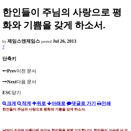
한인들이 주님의 사랑으로 평
화와 기쁨을 갖게 하소서.
제임스앤제임스
Jul 26, 2013
by
posted
?
단축키
Prev
이전 문서
Next
다음 문서
ESC
닫기
크게
작게
위로
아래로
댓글로 가기
인쇄
한인들이 주님의 사랑으로 평화와 기쁨을 갖게 하소서
.
날마다 조금씩 아름다워 보이는 한인들을 위해 기도합니다
.
한인들이 가슴에 남 모