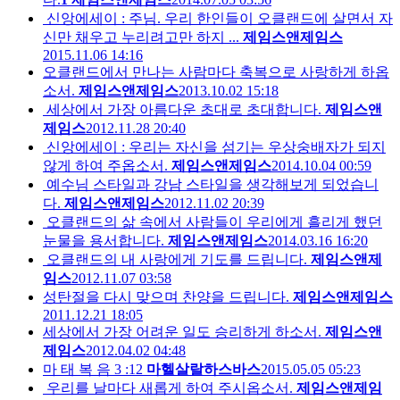
신앙에세이 : 주님. 우리 한인들이 오클랜드에 살면서 자
신만 채우고 누리려고만 하지 ...
제임스앤제임스
2015.11.06 14:16
오클랜드에서 만나는 사람마다 축복으로 사랑하게 하옵
소서.
제임스앤제임스
2013.10.02 15:18
세상에서 가장 아름다운 초대로 초대합니다.
제임스앤
제임스
2012.11.28 20:40
신앙에세이 : 우리는 자신을 섬기는 우상숭배자가 되지
않게 하여 주옵소서.
제임스앤제임스
2014.10.04 00:59
예수님 스타일과 강남 스타일을 생각해보게 되었습니
다.
제임스앤제임스
2012.11.02 20:39
오클랜드의 삶 속에서 사람들이 우리에게 흘리게 했던
눈물을 용서합니다.
제임스앤제임스
2014.03.16 16:20
오클랜드의 내 사랑에게 기도를 드립니다.
제임스앤제
임스
2012.11.07 03:58
성탄절을 다시 맞으며 찬양을 드립니다.
제임스앤제임스
2011.12.21 18:05
세상에서 가장 어려운 일도 승리하게 하소서.
제임스앤
제임스
2012.04.02 04:48
마 태 복 음 3 :12
마헬살랄하스바스
2015.05.05 05:23
우리를 날마다 새롭게 하여 주시옵소서.
제임스앤제임