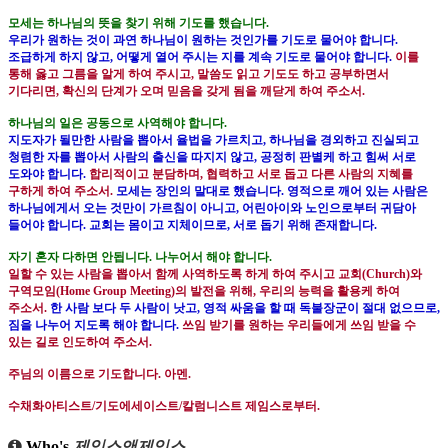
모세는 하나님의 뜻을 찾기 위해 기도를 했습니다
.
우리가 원하는 것이 과연 하나님이 원하는 것인가를 기도로 물어야 합니다
.
조급하게 하지 않고
,
어떻게 열어 주시는 지를 계속 기도로 물어야 합니다
.
이를
통해 옳고 그름을 알게 하여 주시고
,
말씀도 읽고 기도도 하고 공부하면서
기다리면
,
확신의 단계가 오며 믿음을 갖게 됨을 깨닫게 하여 주소서
.
하나님의 일은 공동으로 사역해야 합니다
.
지도자가 될만한 사람을 뽑아서 율법을 가르치고
,
하나님을 경외하고 진실되고
청렴한 자를 뽑아서 사람의 출신을 따지지 않고
,
공정히 판별케 하고 힘써 서로
도와야 합니다
.
합리적이고 분담하며
,
협력하고 서로 돕고 다른 사람의 지혜를
구하게 하여 주소서
.
모세는 장인의 말대로 했습니다
.
영적으로 깨어 있는 사람은
하나님에게서 오는 것만이 가르침이 아니고
,
어린아이와 노인으로부터 귀담아
들어야 합니다
.
교회는 몸이고 지체이므로
,
서로 돕기 위해 존재합니다
.
자기 혼자 다하면 안됩니다
.
나누어서 해야 합니다
.
일할 수 있는 사람을 뽑아서 함께 사역하도록 하게 하여 주시고 교회
(Church)
와
구역모임
(Home Group Meeting)
의 발전을 위해
,
우리의 능력을 활용케 하여
주소서
.
한 사람 보다 두 사람이 낫고
,
영적 싸움을 할 때 독불장군이 절대 없으므로
,
짐을 나누어 지도록 해야 합니다
.
쓰임 받기를 원하는 우리들에게 쓰임 받을 수
있는 길로 인도하여 주소서
.
주님의 이름으로 기도합니다
.
아멘
.
수채화아티스트
/
기도에세이스트
/
칼럼니스트 제임스로부터
.
Who's
제임스앤제임스