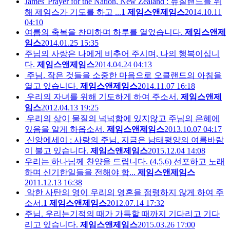
James' Prayer for the Nation, New Zealand : 뉴질랜드를 위
해 제임스가 기도를 하고 ...
1
제임스앤제임스
2014.10.11
04:10
여름의 축복을 찬미하며 하루를 열었습니다.
제임스앤제
임스
2014.01.25 15:35
주님의 사랑은 나에게 비추어 주시며, 나의 행복이십니
다.
제임스앤제임스
2014.04.24 04:13
주님. 작은 것들을 소중한 마음으로 오클랜드의 아침을
열고 있습니다.
제임스앤제임스
2014.11.07 16:18
우리의 자녀를 위해 기도하게 하여 주소서.
제임스앤제
임스
2012.04.13 19:25
우리의 삶이 물질의 넉넉함에 있지않고 주님의 은혜에
있음을 알게 하옵소서.
제임스앤제임스
2013.10.07 04:17
신앙에세이 : 사랑의 주님. 지금은 남태평양의 여름바람
이 불고 있습니다.
제임스앤제임스
2015.12.04 14:08
우리는 하나님께 찬양을 드립니다. (4,5,6) 선포하고 노래
하며 신기한일들을 전해야 합...
제임스앤제임스
2011.12.13 16:38
악한 사탄의 영이 우리의 영혼을 점령하지 않게 하여 주
소서.
1
제임스앤제임스
2012.07.14 17:32
주님. 우리는기적의 때가 가득할 때까지 기다리고 기다
리고 있습니다.
제임스앤제임스
2015.03.26 17:00