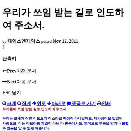
우리가 쓰임 받는 길로 인도하
여 주소서.
제임스앤제임스
Nov 12, 2011
by
posted
?
단축키
Prev
이전 문서
Next
다음 문서
ESC
닫기
크게
작게
위로
아래로
댓글로 가기
인쇄
우리들이 쓰임 받는 길로 인도하여 주소서
우리는 모세의 장인 이드로가 이스라엘 백성이 아니었어도
,
제사장직을 맡았던
사람으로
,
이는 아브라함 계열이 아닌 타 민족에서도
,
영적으로 부름을 받거나 뽑힐
수 있음을 알 수 있게 해줍니다
.