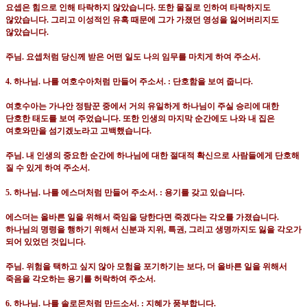
요셉은 힘으로 인해 타락하지 않았습니다
.
또한 물질로 인하여 타락하지도
않았습니다
.
그리고 이성적인 유혹 때문에 그가 가졌던 영성을 잃어버리지도
않았습니다
.
주님
.
요셉처럼 당신께 받은 어떤 일도 나의 임무를 마치게 하여 주소서
.
4.
하나님
.
나를 여호수아처럼 만들어 주소서
. :
단호함을 보여 줍니다
.
여호수아는 가나안 정탐꾼 중에서 거의 유일하게 하나님이 주실 승리에 대한
단호한 태도를 보여 주었습니다
.
또한 인생의 마지막 순간에도 나와 내 집은
여호와만을 섬기겠노라고 고백했습니다
.
주님
.
내 인생의 중요한 순간에 하나님에 대한 절대적 확신으로 사람들에게 단호해
질 수 있게 하여 주소서
.
5.
하나님
.
나를 에스더처럼 만들어 주소서
. :
용기를 갖고 있습니다
.
에스더는 올바른 일을 위해서 죽임을 당한다면 죽겠다는 각오를 가졌습니다
.
하나님의 명령을 행하기 위해서 신분과 지위
,
특권
,
그리고 생명까지도 잃을 각오가
되어 있었던 것입니다
.
주님
.
위험을 택하고 싶지 않아 모험을 포기하기는 보다
,
더 올바른 일을 위해서
죽음을 각오하는 용기를 허락하여 주소서
.
6.
하나님
.
나를 솔로몬처럼 만드소서
. :
지혜가 풍부합니다
.