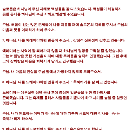
솔로몬은 하나님이 주신 지혜로 백성들을 잘 다스렸습니다
.
백성들이 해결하지
못한 문제를 하나님이 주신 지혜로 해결해 주었습니다
.
주님
.
해답이 없는 많은 문제들이 나를 괴롭힐 때에 솔로몬의 지혜를 주셔서 주님의
마음과 뜻을 이해하게 하여 주소서
.
7.
하나님
.
나를 예레미야처럼 만들어 주소서
. :
감정적 신뢰성이 갖추고 잇습니다
.
예레미야는 사역이 잘 되어가지 않을 때 하나님께 절망을 고백할 줄 알았습니다
.
그는 버림받은 듯한 기분을 미래에 대한 두려움을 솔직히 인정했습니다
.
그런 후에
그의 상처받은 마음을 회복시켜 달라고 간구했습니다
.
주님
.
내 마음의 진실을 주님 앞에서 가장하지 않도록 도와주소서
.
8.
하나님
.
나를 느헤미야처럼 만들어 주소서
. :
축하하기를 잘 하고 있습니다
.
느헤미야는 예루살렘 성벽 공사 후에 충성된 일꾼들을 위한 축하행사를
준비했습니다
.
그는 축제를 통해서 사람들을 기운나게 하고 사기를 높일 줄 알았던
것입니다
.
주님
.
내가 인도하는 예배가 하나님에 대한 기쁨과 서로에 대한 감사를 나누는
축제가 되게 하소서
.
9.
하나님
.
나를 베드로처럼 만들어 주소서
. :
솔선수범으로 합니다
.