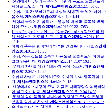
신앙에세이 : 우리는 주님의 사랑의 눈으로 오클랜드의
세상을 보았습니다.
제임스앤제임스
2013.12.14 05:09
주님. 우리가 오클랜드의 세상을 사랑할 줄 알게 하여 주
옵소서.
제임스앤제임스
2014.04.19 01:44
세상의 물질에만 집착하는 영광을 버릴 때 축복을 받게
하여 주소서.
제임스앤제임스
2013.09.22 17:53
James' Prayer for the Nation, New Zealand : 뉴질랜드를 위
해 제임스가 기도를 하고 ...
1
제임스앤제임스
2014.10.11
04:10
여름의 축복을 찬미하며 하루를 열었습니다.
제임스앤제
임스
2014.01.25 15:35
주님. 작은 것들을 소중한 마음으로 오클랜드의 아침을
열고 있습니다.
제임스앤제임스
2014.11.07 16:18
우리의 자녀를 위해 기도하게 하여 주소서.
제임스앤제
임스
2012.04.13 19:25
주님의 사랑은 나에게 비추어 주시며, 나의 행복이십니
다.
제임스앤제임스
2014.04.24 04:13
신앙에세이 : 사랑의 주님. 지금은 남태평양의 여름바람
이 불고 있습니다.
제임스앤제임스
2015.12.04 14:08
우리의 삶이 물질의 넉넉함에 있지않고 주님의 은혜에
있음을 알게 하옵소서.
제임스앤제임스
2013.10.07 04:17
우리는 하나님께 찬양을 드립니다. (4,5,6) 선포하고 노래