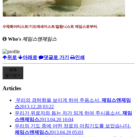
수채화아티스트
/
기도에세이스트
/
칼럼니스트 제임스로부터
.
Who's
제임스앤제임스
위로
아래로
댓글로 가기
인쇄
목록
열기
닫기
Articles
우리의 겸허함을 보이게 하여 주옵소서.
제임스앤제임
스
2013.12.28 03:22
우리가 위로자와 돕는 자가 되게 하여 주시옵소서.
제임
스앤제임스
2013.04.20 16:04
우리의 기도 중에 어떤 장로의 아침기도를 보았습니다.
제임스앤제임스
2013.04.29 05:03