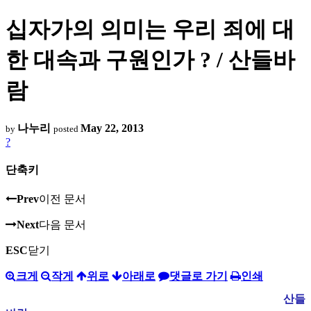
십자가의 의미는 우리 죄에 대
한 대속과 구원인가 ? / 산들바
람
나누리
May 22, 2013
by
posted
?
단축키
Prev
이전 문서
Next
다음 문서
ESC
닫기
크게
작게
위로
아래로
댓글로 가기
인쇄
산들