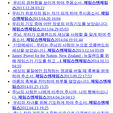
우리의 겸허함을 보이게 하여 주옵소서.
제임스앤제임
스
2013.12.28 03:22
우리가 위로자와 돕는 자가 되게 하여 주시옵소서.
제임
스앤제임스
2013.04.20 16:04
우리의 기도 중에 어떤 장로의 아침기도를 보았습니다.
제임스앤제임스
2013.04.29 05:03
주님. 우리가 오클랜드의 세상을 사랑할 줄 알게 하여 주
옵소서.
제임스앤제임스
2014.04.19 01:44
신앙에세이 : 우리는 주님의 사랑의 눈으로 오클랜드의
세상을 보았습니다.
제임스앤제임스
2013.12.14 05:09
James' Prayer for the Nation, New Zealand : 뉴질랜드를 위
해 제임스가 기도를 하고 ...
1
제임스앤제임스
2014.10.11
04:10
세상의 물질에만 집착하는 영광을 버릴 때 축복을 받게
하여 주소서.
제임스앤제임스
2013.09.22 17:53
여름의 축복을 찬미하며 하루를 열었습니다.
제임스앤제
임스
2014.01.25 15:35
주님의 사랑은 나에게 비추어 주시며, 나의 행복이십니
다.
제임스앤제임스
2014.04.24 04:13
우리의 자녀를 위해 기도하게 하여 주소서.
제임스앤제
임스
2012.04.13 19:25