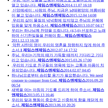
주님. 작은 것들을 소중한 마음으로 오클랜드의 아침을
열고 있습니다.
제임스앤제임스
2014.11.07 16:18
신앙에세이 : 사랑의 주님. 지금은 남태평양의 여름바람
이 불고 있습니다.
제임스앤제임스
2015.12.04 14:08
우리의 삶이 물질의 넉넉함에 있지않고 주님의 은혜에
있음을 알게 하옵소서.
제임스앤제임스
2013.10.07 04:17
우리는 하나님께 찬양을 드립니다. (4,5,6) 선포하고 노래
하며 신기한일들을 전해야 합...
제임스앤제임스
2011.12.13 16:38
악한 사탄의 영이 우리의 영혼을 점령하지 않게 하여 주
소서.
1
제임스앤제임스
2012.07.14 17:32
주님. 우리는기적의 때가 가득할 때까지 기다리고 기다
리고 있습니다.
제임스앤제임스
2015.03.26 17:00
우리의 기도로 친구들의 영육에 있는 고통과 아픔이 치
유되었습니다.
제임스앤제임스
2014.02.07 04:45
하나님으로부터 승리할 용기가 필요했습니다. We need
courage to conquer from God.
제임스앤제임스
2016.09.20
06:54
새벽을 여는 아침의 기도를 드리게 하여 주소서.
제임스
앤제임스
2013.05.13 16:46
우리의 말과 행동이 중요하고 신중하게 함을 깨닫게 하
소서.
제임스앤제임스
2013.06.10 20:26