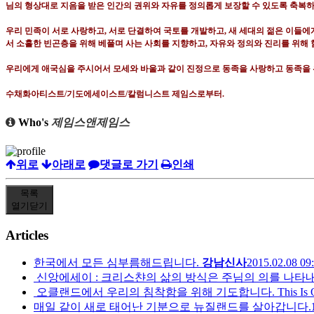
님의 형상대로 지음을 받은 인간의 권위와 자유를 정의롭게 보장할 수 있도록 축복
우리 민족이 서로 사랑하고
,
서로 단결하여 국토를 개발하고
,
새 세대의 젊은 이들에
서 소홀한 빈곤층을 위해 베풀며 사는 사회를 지향하고
,
자유와 정의와 진리를 위해 
우리에게 애국심을 주시어서 모세와 바울과 같이 진정으로 동족을 사랑하고 동족을
수채화아티스트
/
기도에세이스트
/
칼럼니스트 제임스로부터
.
Who's
제임스앤제임스
위로
아래로
댓글로 가기
인쇄
목록
열기
닫기
Articles
한국에서 모든 심부름해드립니다.
강남신사
2015.02.08 09
신앙에세이 : 크리스챤의 삶의 방식은 주님의 의를 나타내
오클랜드에서 우리의 침착함을 위해 기도합니다. This Is Our Praye
매일 같이 새로 태어난 기분으로 뉴질랜드를 살아갑니다.