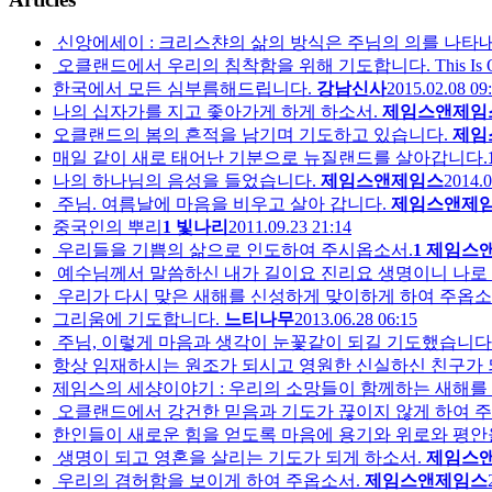
신앙에세이 : 크리스챤의 삶의 방식은 주님의 의를 나타내
오클랜드에서 우리의 침착함을 위해 기도합니다. This Is Our Praye
한국에서 모든 심부름해드립니다.
강남신사
2015.02.08 09
나의 십자가를 지고 좇아가게 하게 하소서.
제임스앤제임
오클랜드의 봄의 흔적을 남기며 기도하고 있습니다.
제임
매일 같이 새로 태어난 기분으로 뉴질랜드를 살아갑니다.
나의 하나님의 음성을 들었습니다.
제임스앤제임스
2014.0
주님. 여름날에 마음을 비우고 살아 갑니다.
제임스앤제
중국인의 뿌리
1
빛나리
2011.09.23 21:14
우리들을 기쁨의 삶으로 인도하여 주시옵소서.
1
제임스
예수님께서 말씀하신 내가 길이요 진리요 생명이니 나로 말
우리가 다시 맞은 새해를 신성하게 맞이하게 하여 주옵소
그리움에 기도합니다.
느티나무
2013.06.28 06:15
주님, 이렇게 마음과 생각이 눈꽃같이 되길 기도했습니다
항상 임재하시는 원조가 되시고 영원한 신실하신 친구가
제임스의 세샹이야기 : 우리의 소망들이 함께하는 새해를
오클랜드에서 강건한 믿음과 기도가 끊이지 않게 하여 
한인들이 새로운 힘을 얻도록 마음에 용기와 위로와 평안
생명이 되고 영혼을 살리는 기도가 되게 하소서.
제임스
우리의 겸허함을 보이게 하여 주옵소서.
제임스앤제임스