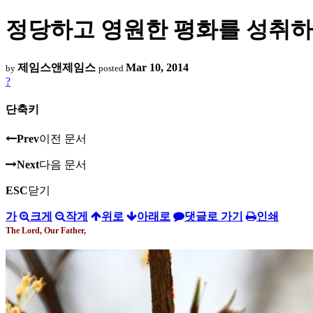
정당하고 영원한 평화를 성취하고
제임스앤제임스
Mar 10, 2014
by
posted
?
단축키
Prev
이전 문서
Next
다음 문서
ESC
닫기
가
크게
작게
위로
아래로
댓글로 가기
인쇄
The Lord, Our Father,