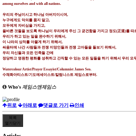
among ourselves and with all nations.
우리의 주님이시고 하나님 아버지이시여
,
누구에게도 악의를 품지 말고
,
모두에게 자비심을 가지고
,
올바른 것들을 보도록 하나님이 우리에게 주신 그 굳건함을 가지고 정도
(
正道
)
를 따
우리가 하고 있는 일을 완수하기 위해서
,
이 나라의 상처를 아물게 하기 위해서
,
싸움터에 나간 사람들과 전쟁 미망인들과 전쟁 고아들을 돌보기 위해서
,
우리 자신들과 모든 민족들 간에
정당하고 영원한 평화를 성취하고 간직할 수 있는 모든 일들을 하기 위해서 우리 모
Watercolour Artist/Prayer Essayist/Columnist James Seo.
수채화아티스트
/
기도에세이스트
/
칼럼니스트 제임스로부터
.
Who's
제임스앤제임스
위로
아래로
댓글로 가기
인쇄
목록
열기
닫기
Articles