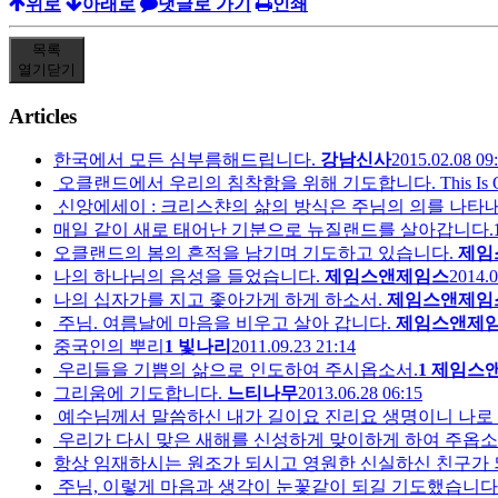
위로
아래로
댓글로 가기
인쇄
목록
열기
닫기
Articles
한국에서 모든 심부름해드립니다.
강남신사
2015.02.08 09
오클랜드에서 우리의 침착함을 위해 기도합니다. This Is Our Praye
신앙에세이 : 크리스챤의 삶의 방식은 주님의 의를 나타내
매일 같이 새로 태어난 기분으로 뉴질랜드를 살아갑니다.
오클랜드의 봄의 흔적을 남기며 기도하고 있습니다.
제임
나의 하나님의 음성을 들었습니다.
제임스앤제임스
2014.0
나의 십자가를 지고 좇아가게 하게 하소서.
제임스앤제임
주님. 여름날에 마음을 비우고 살아 갑니다.
제임스앤제
중국인의 뿌리
1
빛나리
2011.09.23 21:14
우리들을 기쁨의 삶으로 인도하여 주시옵소서.
1
제임스
그리움에 기도합니다.
느티나무
2013.06.28 06:15
예수님께서 말씀하신 내가 길이요 진리요 생명이니 나로 말
우리가 다시 맞은 새해를 신성하게 맞이하게 하여 주옵소
항상 임재하시는 원조가 되시고 영원한 신실하신 친구가
주님, 이렇게 마음과 생각이 눈꽃같이 되길 기도했습니다