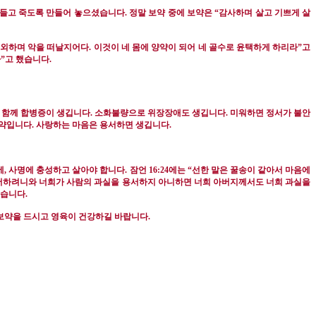
병들고 죽도록 만들어 놓으셨습니다
.
정말 보약 중에 보약은
“
감사하며 살고 기쁘게 살
외하며 악을 떠날지어다
.
이것이 네 몸에 양약이 되어 네 골수로 윤택하게 하리라
”
고
다
”
고 했습니다
.
 함께 합병증이 생깁니다
.
소화불량으로 위장장애도 생깁니다
.
미워하면 정서가 불안
보약입니다
.
사랑하는 마음은 용서하면 생깁니다
.
에
,
사명에 충성하고 살아야 합니다
. 잠언 16:24
에는
“
선한 말은 꿀송이 같아서 마음에
서하려니와 너희가 사람의 과실을 용서하지 아니하면 너희 아버지께서도 너희 과실을
셨습니다
.
보약을 드시고 영육이 건강하길 바랍니다
.