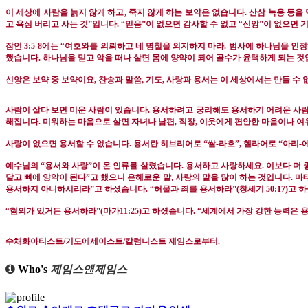
이 세상에 사람을 늙지 않게 하고
,
죽지 않게 하는 보약은 없습니다
.
산삼 녹용 등을
고 욕심 버리고 사는 것
”
입니다
. “
믿음
”
이 없으면 감사할 수 없고
“
신앙
”
이 없으면 
잠언
3:5-8
에는
“
여호와를 의뢰하고 네 명철을 의지하지 마라
.
범사에 하나님을 인
했습니다
.
하나님을 믿고 악을 떠나 살면 몸에 양약이 되어 골수가 윤택하게 되는 
신앙은 보약 중 보약이요
,
찬송과 말씀
,
기도
,
사랑과 용서는 이 세상에서는 만들 수
사람이 살다 보면 미운 사람이 있습니다
.
용서하려고 궁리해도 용서하기 어려운 사
해집니다
.
미워하는 마음으로 살면 자녀나 남편
,
직장
,
이웃에게 편안한 마음이나 여유
사랑이 없으면 용서할 수 없습니다
.
용서란 히브리어로
“
쌀
-
라흐
”,
헬라어로
“
아리
-
예수님의
“
용서와 사랑
”
이 온 인류를 살렸습니다
.
용서하고 사랑하세요
.
이보다 더 
달고 뼈에 양약이 된다
”
고 했으니 은혜로운 말
,
사랑의 말을 많이 하는 것입니다
.
마
용서하지 아니하시리라
”
고 하셨습니다
. “
허물과 죄를 용서하라
”(
창세기
50:17)
고 
“
혐의가 있거든 용서하라
”(
마가
11:25)
고 하셨습니다
. “
세계에서 가장 강한 능력은 
수채화아티스트
/
기도에세이스트
/
칼럼니스트 제임스로부터
.
Who's
제임스앤제임스