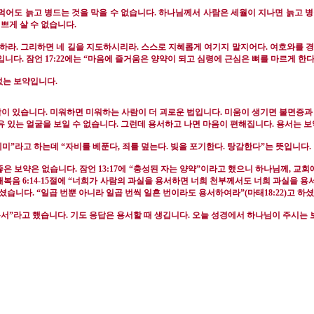
 먹어도 늙고 병드는 것을 막을 수 없습니다
.
하나님께서 사람은 세월이 지나면 늙고 
기쁘게 살 수 없습니다
.
정하라
.
그리하면 네 길을 지도하시리라
.
스스로 지혜롭게 여기지 말지어다
.
여호와를 경
것입니다
.
잠언
17:22
에는
“
마음에 즐거움은 양약이 되고 심령에 근심은 뼈를 마르게 한
 없는 보약입니다
.
람이 있습니다
.
미워하면 미워하는 사람이 더 괴로운 법입니다
.
미움이 생기면 불면증과
 있는 얼굴을 보일 수 없습니다
.
그런데 용서하고 나면 마음이 편해집니다
.
용서는 
에미
”
라고 하는데
“
자비를 베푼다
,
죄를 덮는다
.
빚을 포기한다
.
탕감한다
”
는 뜻입니다
.
좋은 보약은 없습니다
.
잠언
13:17
에
“
충성된 자는 양약
”
이라고 했으니 하나님께
,
교회
태복음
6:14-15
절에
“
너희가 사람의 과실을 용서하면 너희 천부께서도 너희 과실을 용
하셨습니다
. “
일곱 번뿐 아니라 일곱 번씩 일흔 번이라도 용서하여라
”(
마태
18:22)
고 하
용서
”
라고 했습니다
.
기도 응답은 용서할 때 생깁니다
.
오늘 성경에서 하나님이 주시는 