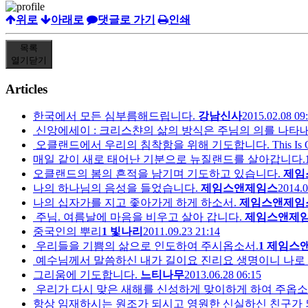
위로
아래로
댓글로 가기
인쇄
목록
열기
닫기
Articles
한국에서 모든 심부름해드립니다.
강남신사
2015.02.08 09
신앙에세이 : 크리스챤의 삶의 방식은 주님의 의를 나타내
오클랜드에서 우리의 침착함을 위해 기도합니다. This Is Our Praye
매일 같이 새로 태어난 기분으로 뉴질랜드를 살아갑니다.
오클랜드의 봄의 흔적을 남기며 기도하고 있습니다.
제임
나의 하나님의 음성을 들었습니다.
제임스앤제임스
2014.0
나의 십자가를 지고 좇아가게 하게 하소서.
제임스앤제임
주님. 여름날에 마음을 비우고 살아 갑니다.
제임스앤제
중국인의 뿌리
1
빛나리
2011.09.23 21:14
우리들을 기쁨의 삶으로 인도하여 주시옵소서.
1
제임스
예수님께서 말씀하신 내가 길이요 진리요 생명이니 나로 말
그리움에 기도합니다.
느티나무
2013.06.28 06:15
우리가 다시 맞은 새해를 신성하게 맞이하게 하여 주옵소
항상 임재하시는 원조가 되시고 영원한 신실하신 친구가