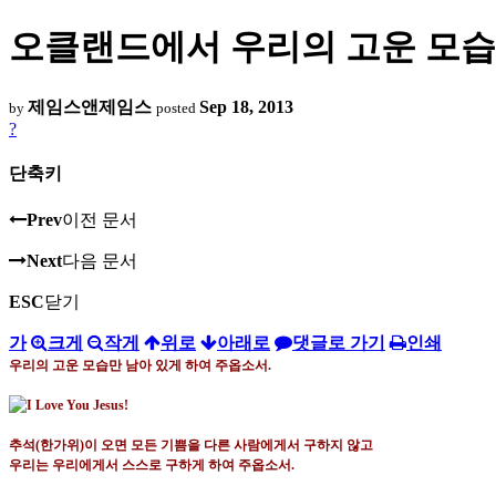
오클랜드에서 우리의 고운 모습
제임스앤제임스
Sep 18, 2013
by
posted
?
단축키
Prev
이전 문서
Next
다음 문서
ESC
닫기
가
크게
작게
위로
아래로
댓글로 가기
인쇄
우리의 고운 모습만 남아 있게 하여 주옵소서
.
추석(한가위)이 오면 모든 기쁨을 다른 사람에게서 구하지 않고
우리는 우리에게서 스스로 구하게 하여 주옵소서
.