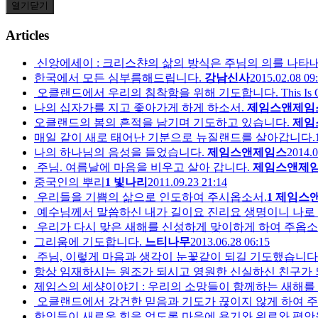
열기
닫기
Articles
신앙에세이 : 크리스챤의 삶의 방식은 주님의 의를 나타내
한국에서 모든 심부름해드립니다.
강남신사
2015.02.08 09
오클랜드에서 우리의 침착함을 위해 기도합니다. This Is Our Praye
나의 십자가를 지고 좇아가게 하게 하소서.
제임스앤제임
오클랜드의 봄의 흔적을 남기며 기도하고 있습니다.
제임
매일 같이 새로 태어난 기분으로 뉴질랜드를 살아갑니다.
나의 하나님의 음성을 들었습니다.
제임스앤제임스
2014.0
주님. 여름날에 마음을 비우고 살아 갑니다.
제임스앤제
중국인의 뿌리
1
빛나리
2011.09.23 21:14
우리들을 기쁨의 삶으로 인도하여 주시옵소서.
1
제임스
예수님께서 말씀하신 내가 길이요 진리요 생명이니 나로 말
우리가 다시 맞은 새해를 신성하게 맞이하게 하여 주옵소
그리움에 기도합니다.
느티나무
2013.06.28 06:15
주님, 이렇게 마음과 생각이 눈꽃같이 되길 기도했습니다
항상 임재하시는 원조가 되시고 영원한 신실하신 친구가
제임스의 세샹이야기 : 우리의 소망들이 함께하는 새해를
오클랜드에서 강건한 믿음과 기도가 끊이지 않게 하여 
한인들이 새로운 힘을 얻도록 마음에 용기와 위로와 평안