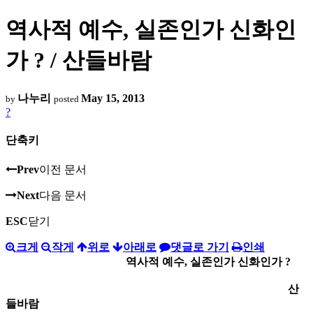
역사적 예수, 실존인가 신화인
가 ? / 산들바람
나누리
May 15, 2013
by
posted
?
단축키
Prev
이전 문서
Next
다음 문서
ESC
닫기
크게
작게
위로
아래로
댓글로 가기
인쇄
역사적 예수, 실존인가 신화인가 ?
산
들바람