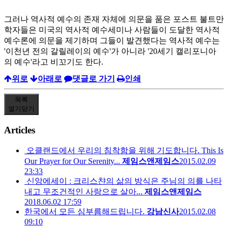
그러나 역사적 예수의 존재 자체에 의문을 품은 포스트 불트만
학자들은 미국의 역사적 예수세미나 사람들이 도달한 역사적
예수론에 의문을 제기하며 그들이 발견했다는 역사적 예수는
'이천년 전의 갈릴레이의 예수'가 아니라 '20세기 캘리포니아
의 예수'라고 비꼬기도 한다.
위로
아래로
댓글로 가기
인쇄
목록
열기
닫기
Articles
오클랜드에서 우리의 침착함을 위해 기도합니다. This Is
Our Prayer for Our Serenity...
제임스앤제임스
2015.02.09
23:33
신앙에세이 : 크리스챤의 삶의 방식은 주님의 의를 나타
내고 무조건적인 사랑으로 살아...
제임스앤제임스
2018.06.02 17:59
한국에서 모든 심부름해드립니다.
강남신사
2015.02.08
09:10