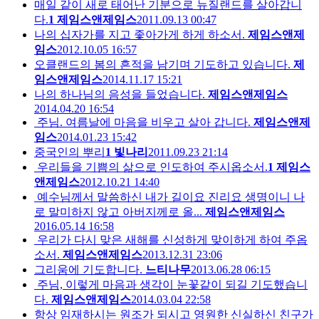
매일 같이 새로 태어난 기분으로 뉴질랜드를 살아갑니
다.
1
제임스앤제임스
2011.09.13 00:47
나의 십자가를 지고 좇아가게 하게 하소서.
제임스앤제
임스
2012.10.05 16:57
오클랜드의 봄의 흔적을 남기며 기도하고 있습니다.
제
임스앤제임스
2014.11.17 15:21
나의 하나님의 음성을 들었습니다.
제임스앤제임스
2014.04.20 16:54
주님. 여름날에 마음을 비우고 살아 갑니다.
제임스앤제
임스
2014.01.23 15:42
중국인의 뿌리
1
빛나리
2011.09.23 21:14
우리들을 기쁨의 삶으로 인도하여 주시옵소서.
1
제임스
앤제임스
2012.10.21 14:40
예수님께서 말씀하신 내가 길이요 진리요 생명이니 나
로 말미하지 않고 아버지께로 올...
제임스앤제임스
2016.05.14 16:58
우리가 다시 맞은 새해를 신성하게 맞이하게 하여 주옵
소서.
제임스앤제임스
2013.12.31 23:06
그리움에 기도합니다.
느티나무
2013.06.28 06:15
주님, 이렇게 마음과 생각이 눈꽃같이 되길 기도했습니
다.
제임스앤제임스
2014.03.04 22:58
항상 임재하시는 원조가 되시고 영원한 신실하신 친구가