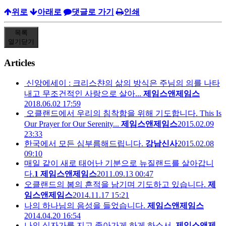
위로
아래로
댓글로 가기
인쇄
목록
열기
닫기
Articles
신앙에세이 : 크리스챤의 삶의 방식은 주님의 의를 나타
내고 무조건적인 사랑으로 살아...
제임스앤제임스
2018.06.02 17:59
오클랜드에서 우리의 침착함을 위해 기도합니다. This Is
Our Prayer for Our Serenity...
제임스앤제임스
2015.02.09
23:33
한국에서 모든 심부름해드립니다.
강남신사
2015.02.08
09:10
매일 같이 새로 태어난 기분으로 뉴질랜드를 살아갑니
다.
1
제임스앤제임스
2011.09.13 00:47
오클랜드의 봄의 흔적을 남기며 기도하고 있습니다.
제
임스앤제임스
2014.11.17 15:21
나의 하나님의 음성을 들었습니다.
제임스앤제임스
2014.04.20 16:54
나의 십자가를 지고 좇아가게 하게 하소서.
제임스앤제