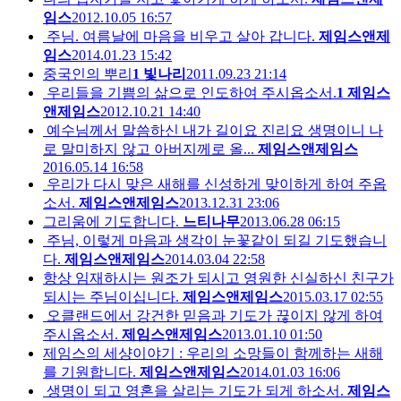
임스
2012.10.05 16:57
주님. 여름날에 마음을 비우고 살아 갑니다.
제임스앤제
임스
2014.01.23 15:42
중국인의 뿌리
1
빛나리
2011.09.23 21:14
우리들을 기쁨의 삶으로 인도하여 주시옵소서.
1
제임스
앤제임스
2012.10.21 14:40
예수님께서 말씀하신 내가 길이요 진리요 생명이니 나
로 말미하지 않고 아버지께로 올...
제임스앤제임스
2016.05.14 16:58
우리가 다시 맞은 새해를 신성하게 맞이하게 하여 주옵
소서.
제임스앤제임스
2013.12.31 23:06
그리움에 기도합니다.
느티나무
2013.06.28 06:15
주님, 이렇게 마음과 생각이 눈꽃같이 되길 기도했습니
다.
제임스앤제임스
2014.03.04 22:58
항상 임재하시는 원조가 되시고 영원한 신실하신 친구가
되시는 주님이십니다.
제임스앤제임스
2015.03.17 02:55
오클랜드에서 강건한 믿음과 기도가 끊이지 않게 하여
주시옵소서.
제임스앤제임스
2013.01.10 01:50
제임스의 세샹이야기 : 우리의 소망들이 함께하는 새해
를 기원합니다.
제임스앤제임스
2014.01.03 16:06
생명이 되고 영혼을 살리는 기도가 되게 하소서.
제임스