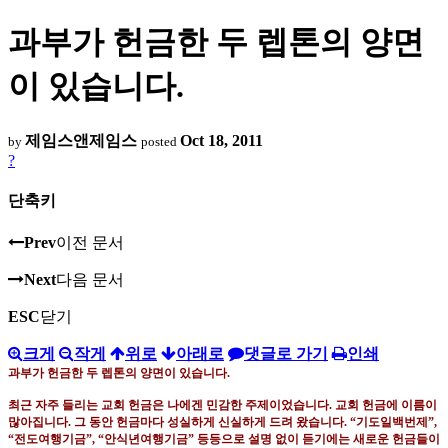
과부가 헌금한 두 렙톤의 양면
이 있습니다.
제임스앤제임스
Oct 18, 2011
by
posted
?
단축키
Prev
이전 문서
Next
다음 문서
ESC
닫기
크게
작게
위로
아래로
댓글로 가기
인쇄
과부가 헌금한 두 렙톤의 양면이 있습니다
.
최근 자주 들리는 교회 헌금은 나에겐 민감한 주제이었습니다
.
교회 헌금에 이름이
많아집니다
.
그 동안 헌금마다 성실하게 신실하게 드려 왔습니다
. “
기도일백번제
”,
“
전도여행기금
”, “
안식년여행기금
” 등
등으로 설명 없이 듣기에는 새로운 헌금들이