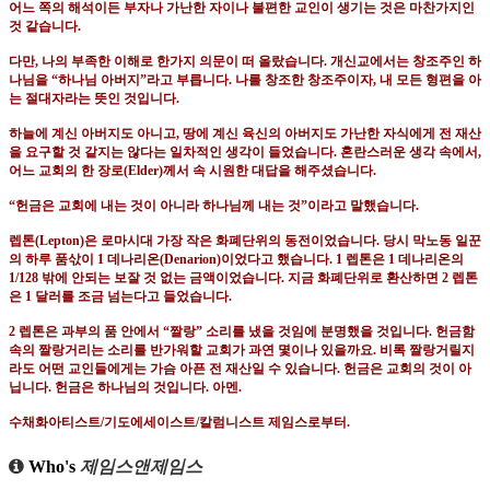
어느 쪽의 해석이든 부자나 가난한 자이나 불편한 교인이 생기는 것은 마찬가지인
것 같습니다
.
다만
,
나의 부족한 이해로 한가지 의문이 떠 올랐습니다
.
개신교에서는 창조주인 하
나님을
“
하나님 아버지
”
라고 부릅니다
.
나를 창조한 창조주이자
,
내 모든 형편을 아
는 절대자라는 뜻인 것입니다
.
하늘에 계신 아버지도 아니고
,
땅에 계신 육신의 아버지도 가난한 자식에게 전 재산
을 요구할 것 같지는 않다는 일차적인 생각이 들었습니다
.
혼란스러운 생각 속에서
,
어느 교회의 한 장로
(Elder)
께서 속 시원한 대답을 해주셨습니다
.
“
헌금은 교회에 내는 것이 아니라 하나님께 내는 것
”
이라고 말했습니다
.
렙톤
(Lepton)
은 로마시대 가장 작은 화폐단위의 동전이었습니다
.
당시 막노동 일꾼
의 하루 품삯이
1
데나리온
(Denarion)
이었다고 했습니다
. 1
렙톤은
1
데나리온의
1/128
밖에 안되는 보잘 것 없는 금액이었습니다
.
지금 화폐단위로 환산하면
2
렙톤
은
1
달러를 조금 넘는다고 들었습니다
.
2
렙톤은 과부의 품 안에서
“
짤랑
”
소리를 냈을 것임에 분명했을 것입니다
.
헌금함
속의 짤랑거리는 소리를 반가워할 교회가 과연 몇이나 있을까요
.
비록 짤랑거릴지
라도 어떤 교인들에게는 가슴 아픈 전 재산일 수 있습니다
.
헌금은 교회의 것이 아
닙니다
.
헌금은 하나님의 것입니다
.
아멘
.
수채화아티스트
/
기도에세이스트
/
칼럼니스트 제임스로부터
.
Who's
제임스앤제임스