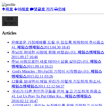
위로
아래로
댓글로 가기
인쇄
목록
열기
닫기
Articles
은혜로운 가정예배를 드릴 수 있도록 허락하여 주시옵소
서.
제임스앤제임스
2013.04.30 18:45
주님의 위대한 사랑에 취해 버렸습니다.
제임스앤제임스
2011.09.17 16:46
주님 사랑으로만 새로 태어난 삶을 살아갑니다.
제임스
앤제임스
2011.09.14 16:21
God's Miracles : 하나님의 기적이 시작했습니다.
제임스
앤제임스
2015.02.11 03:26
12월을 보내면서 매일 우리가 이렇게 기도하게 하소서.
제임스앤제임스
2011.12.12 04:37
우리가 다른 한인친구들을 먼저 놓고 기도하게 하옵소
서. Let Us Pray To Put Other Ko...
제임스앤제임스
2016.02.12 16:47
신앙에세이 : 우리는 뉴질랜드를 위해 간절하고 신실하