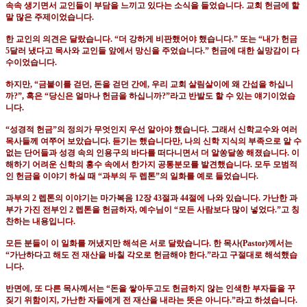
속속 생기면서 교인들이 부담을 느끼고 있다는 소식을 들었습니다
.
교회 헌금에 할
말 많은 주제이었습니다
.
한 교인의 의견은 달랐습니다
. “
더 강하게 비판했어야 했습니다
.”
또는
“
내가 헌금
5
달러 냈다고 목사와 교인들 앞에서 망신을 주었습니다
.”
헌금에 대한 실망감이 다
수이었습니다
.
하지만
, “
금붙이를 걷던
,
돈을 걷던 간에
,
우리 교회 살림살이에 왜 간섭을 하십니
까
?”,
혹은
“
당신은 얼마나 헌금을 하십니까
?”
라고 반발도 할 수 있는 얘기이었습
니다
.
“
성경적 헌금
”
의 정의가 무엇인지 우선 알아야 했습니다
.
그래서 신학교수와 여러
목사들께 여쭈어 보았습니다
.
듣기는 했습니다만
,
나의 신학 지식의 부족으로 알 수
없는 단어들과 성경 속의 인용구의 바다를 떠다니면서 더 알쏭달쏭 해졌습니다
.
이
해하기 어려운 신학의 홍수 속에서 한가지 공통분모를 발견했습니다
.
모두 모범적
인 헌금을 이야기 하실 때
“
과부의 두 렙톤
”
의 일화를 예로 들었습니다
.
과부의
2
렙톤의 이야기는 마가복음
12
장
43
절과
44
절에 나와 있습니다
.
가난한 과
부가 가진 전부인
2
렙톤을 헌금하자
,
예수님이
“
모든 사람보다 많이 넣었다
.”
고 칭
찬하는 내용입니다
.
모든 분들이 이 일화를 꺼냈지만 해석은 서로 달랐습니다
.
한 목사
(Pastor)
께서는
“
가난하다고 해도 전 재산을 바칠 각오로 헌금해야 한다
.”
라고 구절대로 해석했습
니다
.
반면에
,
또 다른 목사께서는
“
돈을 쌓아두고도 헌금하지 않는 인색한 부자들을 꾸
짖기 위함이지
,
가난한 자들에게 전 재산을 내라는 뜻은 아니다
.”
라고 하셨습니다
.