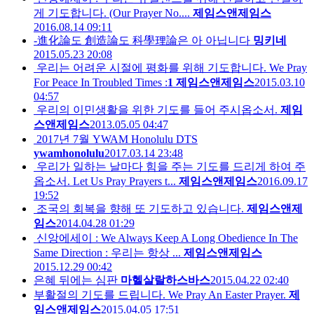
게 기도합니다. (Our Prayer No....
제임스앤제임스
2016.08.14 09:11
-進化論도 創造論도 科學理論은 아 아닙니다
밍키네
2015.05.23 20:08
우리는 어려운 시절에 평화를 위해 기도합니다. We Pray
For Peace In Troubled Times :
1
제임스앤제임스
2015.03.10
04:57
우리의 이민생활을 위한 기도를 들어 주시옵소서.
제임
스앤제임스
2013.05.05 04:47
2017년 7월 YWAM Honolulu DTS
ywamhonolulu
2017.03.14 23:48
우리가 일하는 날마다 힘을 주는 기도를 드리게 하여 주
옵소서. Let Us Pray Prayers t...
제임스앤제임스
2016.09.17
19:52
조국의 회복을 향해 또 기도하고 있습니다.
제임스앤제
임스
2014.04.28 01:29
신앙에세이 : We Always Keep A Long Obedience In The
Same Direction : 우리는 항상 ...
제임스앤제임스
2015.12.29 00:42
은혜 뒤에는 심판
마헬살랄하스바스
2015.04.22 02:40
부활절의 기도를 드립니다. We Pray An Easter Prayer.
제
임스앤제임스
2015.04.05 17:51