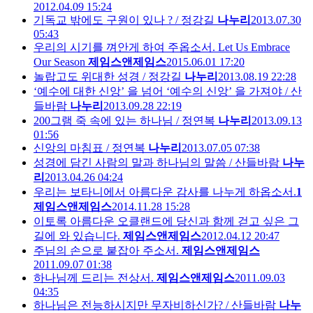
2012.04.09 15:24
기독교 밖에도 구원이 있나 ? / 정강길
나누리
2013.07.30
05:43
우리의 시기를 껴안게 하여 주옵소서. Let Us Embrace
Our Season
제임스앤제임스
2015.06.01 17:20
놀랍고도 위대한 성경 / 정강길
나누리
2013.08.19 22:28
‘예수에 대한 신앙’ 을 넘어 ‘예수의 신앙’ 을 가져야 / 산
들바람
나누리
2013.09.28 22:19
200그램 죽 속에 있는 하나님 / 정연복
나누리
2013.09.13
01:56
신앙의 마침표 / 정연복
나누리
2013.07.05 07:38
성경에 담긴 사람의 말과 하나님의 말씀 / 산들바람
나누
리
2013.04.26 04:24
우리는 보타니에서 아름다운 감사를 나누게 하옵소서.
1
제임스앤제임스
2014.11.28 15:28
이토록 아름다운 오클랜드에 당신과 함께 걷고 싶은 그
길에 와 있습니다.
제임스앤제임스
2012.04.12 20:47
주님의 손으로 붙잡아 주소서.
제임스앤제임스
2011.09.07 01:38
하나님께 드리는 전상서.
제임스앤제임스
2011.09.03
04:35
하나님은 전능하시지만 무자비하신가? / 산들바람
나누