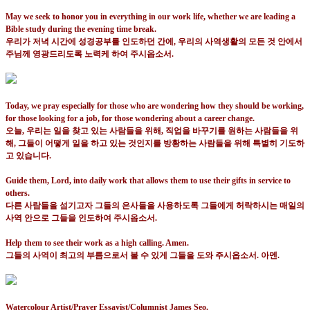
May we seek to honor you in everything in our work life, whether we are leading a
Bible study during the evening time break.
우리가 저녁 시간에 성경공부를 인도하던 간에
,
우리의 사역생활의 모든 것 안에서
주님께 영광드리도록 노력케 하여 주시옵소서
.
Today, we pray especially for those who are wondering how they should be working,
for those looking for a job, for those wondering about a career change.
오늘
,
우리는 일을 찾고 있는 사람들을 위해
,
직업을 바꾸기를 원하는 사람들을 위
해
,
그들이 어떻게 일을 하고 있는 것인지를 방황하는 사람들을 위해 특별히 기도하
고 있습니다
.
Guide them, Lord, into daily work that allows them to use their gifts in service to
others.
다른 사람들을 섬기고자 그들의 은사들을 사용하도록 그들에게 허락하시는 매일의
사역 안으로 그들을 인도하여 주시옵소서
.
Help them to see their work as a high calling. Amen.
그들의 사역이 최고의 부름으로서 볼 수 있게 그들을 도와 주시옵소서
.
아멘
.
Watercolour Artist/Prayer Essayist/Columnist James Seo.