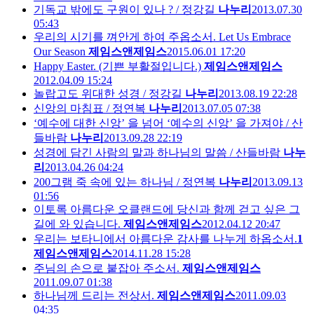
기독교 밖에도 구원이 있나 ? / 정강길
나누리
2013.07.30
05:43
우리의 시기를 껴안게 하여 주옵소서. Let Us Embrace
Our Season
제임스앤제임스
2015.06.01 17:20
Happy Easter. (기쁜 부활절입니다.)
제임스앤제임스
2012.04.09 15:24
놀랍고도 위대한 성경 / 정강길
나누리
2013.08.19 22:28
신앙의 마침표 / 정연복
나누리
2013.07.05 07:38
‘예수에 대한 신앙’ 을 넘어 ‘예수의 신앙’ 을 가져야 / 산
들바람
나누리
2013.09.28 22:19
성경에 담긴 사람의 말과 하나님의 말씀 / 산들바람
나누
리
2013.04.26 04:24
200그램 죽 속에 있는 하나님 / 정연복
나누리
2013.09.13
01:56
이토록 아름다운 오클랜드에 당신과 함께 걷고 싶은 그
길에 와 있습니다.
제임스앤제임스
2012.04.12 20:47
우리는 보타니에서 아름다운 감사를 나누게 하옵소서.
1
제임스앤제임스
2014.11.28 15:28
주님의 손으로 붙잡아 주소서.
제임스앤제임스
2011.09.07 01:38
하나님께 드리는 전상서.
제임스앤제임스
2011.09.03
04:35