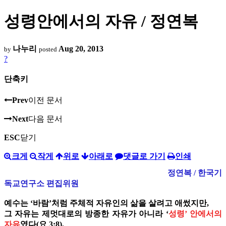
성령안에서의 자유 / 정연복
나누리
Aug 20, 2013
by
posted
?
단축키
Prev
이전 문서
Next
다음 문서
ESC
닫기
크게
작게
위로
아래로
댓글로 가기
인쇄
정연복 / 한국기
독교연구소 편집위원
예수는 ‘바람’처럼 주체적 자유인의 삶을 살려고 애썼지만,
그 자유는 제멋대로의 방종한 자유가 아니라 ‘
성령’ 안에서의
자유
였다(요 3:8).