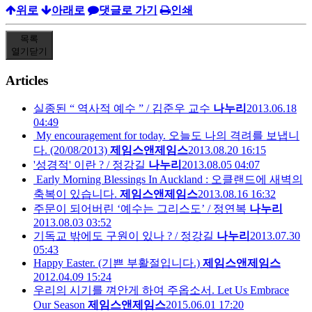
위로
아래로
댓글로 가기
인쇄
목록
열기
닫기
Articles
실종된 “ 역사적 예수 ” / 김준우 교수
나누리
2013.06.18
04:49
My encouragement for today. 오늘도 나의 격려를 보냅니
다. (20/08/2013)
제임스앤제임스
2013.08.20 16:15
'성경적' 이란 ? / 정강길
나누리
2013.08.05 04:07
Early Morning Blessings In Auckland : 오클랜드에 새벽의
축복이 있습니다.
제임스앤제임스
2013.08.16 16:32
주문이 되어버린 ‘예수는 그리스도’ / 정연복
나누리
2013.08.03 03:52
기독교 밖에도 구원이 있나 ? / 정강길
나누리
2013.07.30
05:43
Happy Easter. (기쁜 부활절입니다.)
제임스앤제임스
2012.04.09 15:24
우리의 시기를 껴안게 하여 주옵소서. Let Us Embrace
Our Season
제임스앤제임스
2015.06.01 17:20