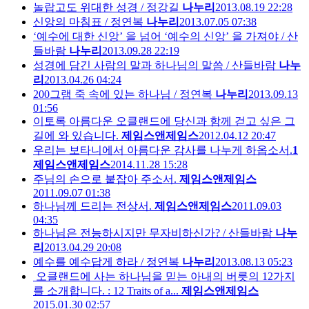
놀랍고도 위대한 성경 / 정강길
나누리
2013.08.19 22:28
신앙의 마침표 / 정연복
나누리
2013.07.05 07:38
‘예수에 대한 신앙’ 을 넘어 ‘예수의 신앙’ 을 가져야 / 산
들바람
나누리
2013.09.28 22:19
성경에 담긴 사람의 말과 하나님의 말씀 / 산들바람
나누
리
2013.04.26 04:24
200그램 죽 속에 있는 하나님 / 정연복
나누리
2013.09.13
01:56
이토록 아름다운 오클랜드에 당신과 함께 걷고 싶은 그
길에 와 있습니다.
제임스앤제임스
2012.04.12 20:47
우리는 보타니에서 아름다운 감사를 나누게 하옵소서.
1
제임스앤제임스
2014.11.28 15:28
주님의 손으로 붙잡아 주소서.
제임스앤제임스
2011.09.07 01:38
하나님께 드리는 전상서.
제임스앤제임스
2011.09.03
04:35
하나님은 전능하시지만 무자비하신가? / 산들바람
나누
리
2013.04.29 20:08
예수를 예수답게 하라 / 정연복
나누리
2013.08.13 05:23
오클랜드에 사는 하나님을 믿는 아내의 버릇의 12가지
를 소개합니다. : 12 Traits of a...
제임스앤제임스
2015.01.30 02:57