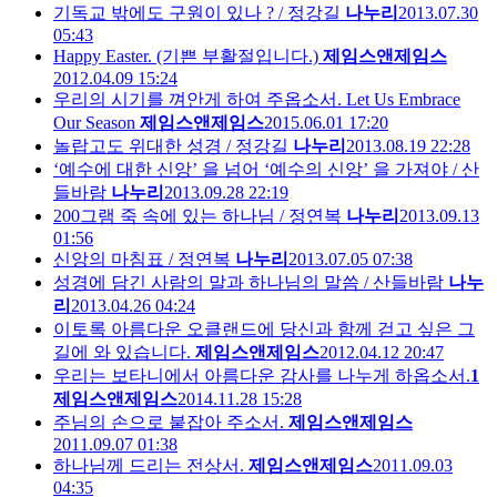
기독교 밖에도 구원이 있나 ? / 정강길
나누리
2013.07.30
05:43
Happy Easter. (기쁜 부활절입니다.)
제임스앤제임스
2012.04.09 15:24
우리의 시기를 껴안게 하여 주옵소서. Let Us Embrace
Our Season
제임스앤제임스
2015.06.01 17:20
놀랍고도 위대한 성경 / 정강길
나누리
2013.08.19 22:28
‘예수에 대한 신앙’ 을 넘어 ‘예수의 신앙’ 을 가져야 / 산
들바람
나누리
2013.09.28 22:19
200그램 죽 속에 있는 하나님 / 정연복
나누리
2013.09.13
01:56
신앙의 마침표 / 정연복
나누리
2013.07.05 07:38
성경에 담긴 사람의 말과 하나님의 말씀 / 산들바람
나누
리
2013.04.26 04:24
이토록 아름다운 오클랜드에 당신과 함께 걷고 싶은 그
길에 와 있습니다.
제임스앤제임스
2012.04.12 20:47
우리는 보타니에서 아름다운 감사를 나누게 하옵소서.
1
제임스앤제임스
2014.11.28 15:28
주님의 손으로 붙잡아 주소서.
제임스앤제임스
2011.09.07 01:38
하나님께 드리는 전상서.
제임스앤제임스
2011.09.03
04:35