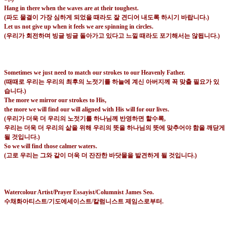
Hang in there when the waves are at their toughest.
(파도 물결이 가장 심하게 되었을 때라도 잘 견디어 내도록 하시기 바랍니다.)
Let us not give up when it feels we are spinning in circles.
(우리가 회전하며 빙글 빙글 돌아가고 있다고 느낄 때라도 포기해서는 않됩니다.)
Sometimes we just need to match our strokes to our Heavenly Father.
(때때로 우리는 우리의 최후의 노젓기를 하늘에 계신 아버지께 꼭 맞출 필요가 있
습니다.)
The more we mirror our strokes to His,
the more we will find our will aligned with His will for our lives.
(우리가 더욱 더 우리의 노젓기를 하나님께 반영하면 할수록,
우리는 더욱 더 우리의 삶을 위해 우리의 뜻을 하나님의 뜻에 맞추어야 함을 깨닫게
될 것입니다.)
So we will find those calmer waters.
(고로 우리는 그와 같이 더욱 더 잔잔한 바닷물을 발견하게 될 것입니다.)
Watercolour Artist/Prayer Essayist/Columnist James Seo.
수채화아티스트/기도에세이스트/칼럼니스트 제임스로부터.