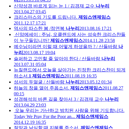
신약성경 바르게 읽는 눈 1 / 김경재 교수
나누리
2013.04.27 03:45
크리스마스의 기도를 드립니다.
제임스앤제임스
2011.12.17 17:21
역사의 따스한 봄 /정연복
나누리
2013.08.16 17:21
신앙에세이 : 주님, 오클랜드에 사는 성숙한 크리스챤들
이 누구들입니까?
제임스앤제임스
2014.11.28 23:58
예수님이라면 이럴 때 어떻게 하셨을까 ? / 산들바람
나
누리
2013.08.17 19:04
슬퍼하고 고민할 줄 알아야 한다 / 산들바람
나누리
2013.07.31 05:04
뉴질랜드에서 오늘을 살아가는 진정한 크리스챤이 되게
하소서.
1
제임스앤제임스
2011.08.19 16:35
성서의 두얼굴 / 산들바람
나누리
2013.05.12 01:34
하늘의 창을 열어 주옵소서.
제임스앤제임스
2011.08.27
00:15
성경해석의 바른 길을 찾아서 3 / 김경재 교수
나누리
2013.04.29 23:03
오늘 우리는 가난하고 방치된 사람을 위해 기도합니다.
Today We Pray For the Poor an...
제임스앤제임스
2014.12.19 16:35
절망과 낙심할 때 지혜를 주소서.
제임스앤제임스