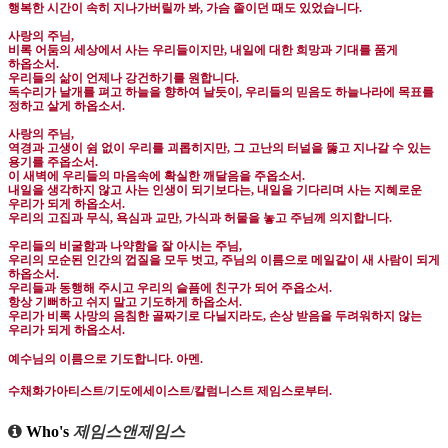
행복한 시간이 속히 지나가버릴까 봐
,
가슴 졸이던 때도 있었습니다
.
사랑의 주님
,
비록 어둠의 세상에서 사는 우리들이지만
,
내일에 대한 희망과 기대를 품게
하옵소서
.
우리들의 삶이 언제나 강건하기를 원합니다
.
독수리가 날개를 펴고 하늘을 향하여 날듯이
,
우리들의 믿음도 하늘나라에 목표를
정하고 살게 하옵소서
.
사랑의 주님
,
역경과 고생이 쉼 없이 우리를 괴롭히지만
,
그 고난의 터널을 뚫고 지나갈 수 있는
용기를 주옵소서
.
이 새벽에 우리들의 마음속에 확실한 깨달음을 주옵소서
.
내일을 생각하지 않고 사는 인생이 되기보다는
,
내일을 기다리며 사는 지혜로운
우리가 되게 하옵소서
.
우리의 고집과 무식
,
욕심과 교만
,
가식과 허물을 놓고 주님께 의지합니다
.
우리들의 비굴함과 나약함을 잘 아시는 주님
,
우리의 모순된 인간의 껍질을 모두 벗고
,
주님의 이름으로 메일같이 새 사람이 되게
하옵소서
.
우리들과 동행해 주시고 우리의 슬픔에 친구가 되어 주옵소서
.
항상 기뻐하고 쉬지 말고 기도하게 하옵소서
.
우리가 비록 사망의 음침한 골짜기로 다닐지라도
,
손상 받음을 두려워하지 않는
우리가 되게 하옵소서
.
예수님의 이름으로 기도합니다
.
아멘
.
수채화가아티스트
/
기도에세이스트
/
칼럼니스트 제임스로부터
.
Who's
제임스앤제임스