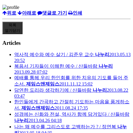
위로
아래로
댓글로 가기
인쇄
목록
열기
닫기
Articles
역사적 예수와 예수 살기 / 김준우 교수
나누리
2013.05.13
20:52
복음서 기자들이 이해한 예수 / 산들바람
나누리
2013.09.28 07:02
예배를 통헤 우리 한인회를 위한 치유의 기도를 들어 주
소서.
제임스앤제임스
2011.11.12 15:02
당연한 도리라 생각하기에 / 산들바람
나누리
2013.08.22
03:47
한인들에게 간곡하고 간절히 기도하는 마음을 품게하소
서.
제임스앤제임스
2011.08.24 17:35
성경에는 신화와 전설, 역사가 함께 담겨있다 / 산들바람
나누리
2013.04.26 04:18
나는 왜 예수를 그리스도로 고백하는가 ? / 정연복
나누
리
2013.05.18 04:35