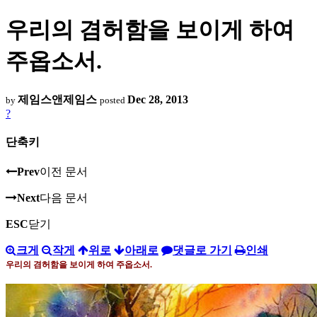
우리의 겸허함을 보이게 하여
주옵소서.
제임스앤제임스
Dec 28, 2013
by
posted
?
단축키
Prev
이전 문서
Next
다음 문서
ESC
닫기
크게
작게
위로
아래로
댓글로 가기
인쇄
우리의 겸허함을 보이게 하여 주옵소서
.