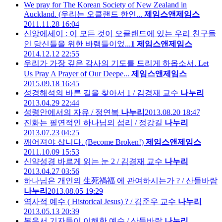
We pray for The Korean Society of New Zealand in
Auckland. (우리는 오클랜드 한인...
제임스앤제임스
2011.11.28 16:04
신앙에세이 : 이 모든 것이 오클랜드에 있는 우리 친구들
인 당신들을 위한 바램들이었...
1
제임스앤제임스
2014.12.12 22:55
우리가 가장 깊은 감사의 기도를 드리게 하옵소서. Let
Us Pray A Prayer of Our Deepe...
제임스앤제임스
2015.09.18 16:45
성경해석의 바른 길을 찾아서 1 / 김경재 교수
나누리
2013.04.29 22:44
성령안에서의 자유 / 정연복
나누리
2013.08.20 18:47
진화는 필연적인 하나님의 섭리 / 정강길
나누리
2013.07.23 04:25
깨어져야 삽니다. (Become Broken!)
제임스앤제임스
2011.10.09 15:53
신약성경 바르게 읽는 눈 2 / 김경재 교수
나누리
2013.04.27 03:56
하나님은 개인의 生死禍福 에 관여하시는가 ? / 산들바람
나누리
2013.08.05 19:29
역사적 예수 ( Historical Jesus) ? / 김준우 교수
나누리
2013.05.13 20:39
복음서 기자들이 이해한 예수 / 산들바람
나누리