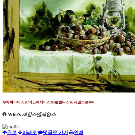
수채화아티스트
/
기도에세이스트
/
칼럼니스트 제임스로부터
.
Who's
제임스앤제임스
위로
아래로
댓글로 가기
인쇄