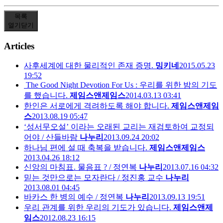
목록
열기
닫기
Articles
사후세계에 대한 물리적인 존재 증명.
밍키네
2015.05.23
19:52
The Good Night Devotion For Us : 우리를 위한 밤의 기도
를 했습니다.
제임스앤제임스
2014.03.13 03:41
한인은 서로에게 격려하도록 해야 합니다.
제임스앤제임
스
2013.08.19 05:47
‘성서무오설’ 이라는 오래된 교리는 재검토하여 교정되
어야 / 산들바람
나누리
2013.09.24 20:02
하나님 편에 설 때 축복을 받습니다.
제임스앤제임스
2013.04.26 18:12
신앙의 마침표. 물음표 ? / 정연복
나누리
2013.07.16 04:32
믿는 것만으로는 모자란다 / 정진홍 교수
나누리
2013.08.01 04:45
바카스 한 병의 예수 / 정연복
나누리
2013.09.13 19:51
우리 관계를 위한 우리의 기도가 있습니다.
제임스앤제
임스
2012.08.23 16:15