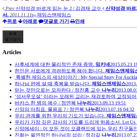
Prev
신약성경 바르게 읽는 눈 2 / 김경재 교수
신약성경 바르게
서.
2011.11.11
제임스앤제임스
by
위로
아래로
댓글로 가기
인쇄
목록
열기
닫기
Articles
사후세계에 대한 물리적인 존재 증명.
밍키네
2015.05.23 1
한인은 서로에게 격려하도록 해야 합니다.
제임스앤제임
특별한 제임스의 세상이야기 : My Special Story For Auckland
하나님 편에 설 때 축복을 받습니다.
제임스앤제임스
2013.
믿는 것만으로는 모자란다 / 정진홍 교수
나누리
2013.08.0
‘성서무오설’ 이라는 오래된 교리는 재검토하여 교정되어야
바카스 한 병의 예수 / 정연복
나누리
2013.09.13 19:51
신앙의 마침표. 물음표 ? / 정연복
나누리
2013.07.16 04:32
우리 관계를 위한 우리의 기도가 있습니다.
제임스앤제임
우리가 가장 깊은 감사의 기도를 드리게 하옵소서. Let Us Pray A P
신앙에세이 : 이 모든 것이 오클랜드에 있는 우리 친구들인
진화는 필연적인 하나님의 섭리 / 정강길
나누리
2013.07.2