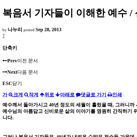
복음서 기자들이 이해한 예수 /
나누리
Sep 28, 2013
by
posted
?
단축키
Prev
이전 문서
Next
다음 문서
ESC
닫기
가
크게
작게
위로
아래로
댓글로 가기
인쇄
예수께서 돌아가시고 40년 정도의 세월이 흘렀을 때, 그러니까 
예수님의 아름답고 신비로운 삶의 이야기를 영원히 간직하기 위
니다.
그러나 복음서 기자들은, 40년간 내려온 수많은 전승들 가운데