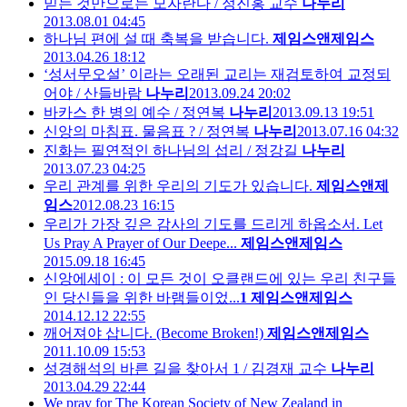
믿는 것만으로는 모자란다 / 정진홍 교수
나누리
2013.08.01 04:45
하나님 편에 설 때 축복을 받습니다.
제임스앤제임스
2013.04.26 18:12
‘성서무오설’ 이라는 오래된 교리는 재검토하여 교정되
어야 / 산들바람
나누리
2013.09.24 20:02
바카스 한 병의 예수 / 정연복
나누리
2013.09.13 19:51
신앙의 마침표. 물음표 ? / 정연복
나누리
2013.07.16 04:32
진화는 필연적인 하나님의 섭리 / 정강길
나누리
2013.07.23 04:25
우리 관계를 위한 우리의 기도가 있습니다.
제임스앤제
임스
2012.08.23 16:15
우리가 가장 깊은 감사의 기도를 드리게 하옵소서. Let
Us Pray A Prayer of Our Deepe...
제임스앤제임스
2015.09.18 16:45
신앙에세이 : 이 모든 것이 오클랜드에 있는 우리 친구들
인 당신들을 위한 바램들이었...
1
제임스앤제임스
2014.12.12 22:55
깨어져야 삽니다. (Become Broken!)
제임스앤제임스
2011.10.09 15:53
성경해석의 바른 길을 찾아서 1 / 김경재 교수
나누리
2013.04.29 22:44
We pray for The Korean Society of New Zealand in